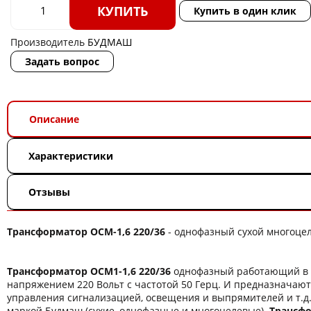
КУПИТЬ
Купить в один клик
Производитель
БУДМАШ
Задать вопрос
Описание
Характеристики
Отзывы
Трансформатор ОСМ-1,6 220/36
- однофазный сухой многоцел
Трансформатор ОСМ1-1,6 220/36
однофазный работающий в 
напряжением 220 Вольт с частотой 50 Герц. И предназначают
управления сигнализацией, освещения и выпрямителей и т.д
маркой Будмаш (сухие, однофазные и многоцелевые).
Трансфо