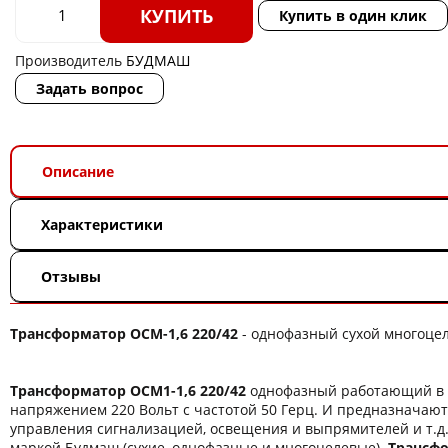
КУПИТЬ
Купить в один клик
Производитель
БУДМАШ
Задать вопрос
Описание
Характеристики
Отзывы
Трансформатор ОСМ-1,6 220/42
- однофазный сухой многоцел
Трансформатор ОСМ1-1,6 220/42
однофазный работающий в 
напряжением 220 Вольт с частотой 50 Герц. И предназначают
управления сигнализацией, освещения и выпрямителей и т.д
маркой Будмаш (сухие, однофазные и многоцелевые).
Трансфо