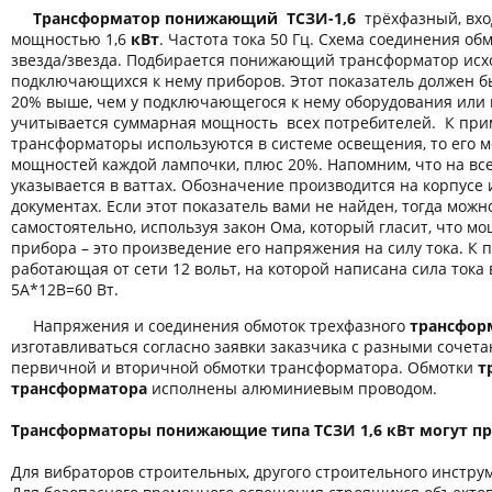
Трансформатор понижающий ТСЗИ-1,6
трёхфазный, вх
мощностью 1,6
кВт
. Частота тока 50 Гц. Схема соединения об
звезда/звезда. Подбирается понижающий трансформатор исх
подключающихся к нему приборов. Этот показатель должен б
20% выше, чем у подключающегося к нему оборудования или 
учитывается суммарная мощность всех потребителей. К пр
трансформаторы используются в системе освещения, то его 
мощностей каждой лампочки, плюс 20%. Напомним, что на вс
указывается в ваттах. Обозначение производится на корпусе
документах. Если этот показатель вами не найден, тогда можн
самостоятельно, используя закон Ома, который гласит, что м
прибора – это произведение его напряжения на силу тока. К 
работающая от сети 12 вольт, на которой написана сила тока 
5А*12В=60 Вт.
Напряжения и соединения обмоток трехфазного
трансформ
изготавливаться согласно заявки заказчика с разными соче
первичной и вторичной обмотки трансформатора. Обмотки
т
трансформатора
исполнены алюминиевым проводом.
Трансформаторы понижающие типа ТСЗИ 1,6 кВт могут пр
Для вибраторов строительных, другого строительного инстру