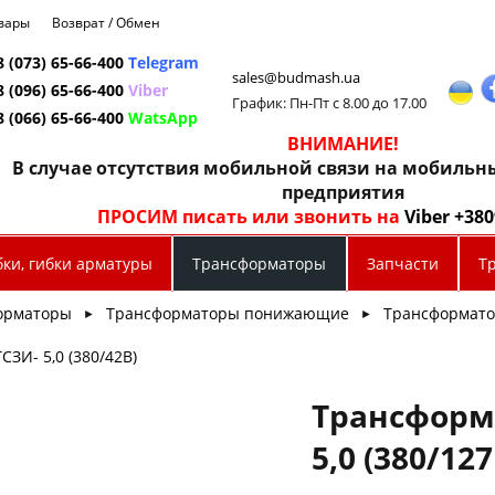
овары
Возврат / Обмен
8 (073) 65-66-400
Telegram
sales@budmash.ua
8 (096) 65-66-400
Viber
График: Пн-Пт с 8.00 до 17.00
8 (066) 65-66-400
WatsApp
ВНИМАНИЕ!
В случае отсутствия мобильной связи на мобиль
предприятия
ПРОСИМ писать или звонить на
Viber +38
бки, гибки арматуры
Трансформаторы
Запчасти
Т
орматоры
Трансформаторы понижающие
Трансформато
►
►
ЗИ- 5,0 (380/42В)
Трансформ
5,0 (380/127