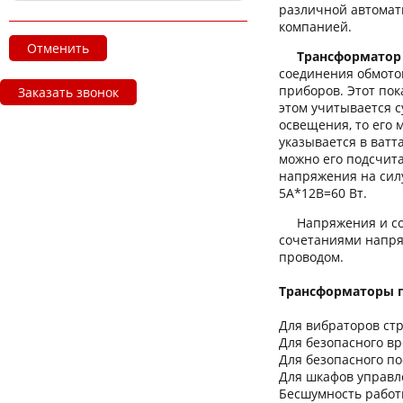
различной автомат
компанией.
Отменить
Трансформатор
соединения обмото
приборов. Этот по
Заказать звонок
этом учитывается 
освещения, то его
указывается в ватт
можно его подсчита
напряжения на силу
5А*12В=60 Вт.
Напряжения и сое
сочетаниями напря
проводом.
Трансформаторы п
Для вибраторов стр
Для безопасного в
Для безопасного по
Для шкафов управл
Бесшумность работ