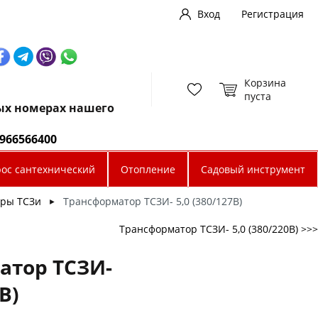
Вход
Регистрация
Корзина
пуста
ных номерах нашего
0966566400
рос сантехнический
Отопление
Садовый инструмент
ры ТСЗи
Трансформатор ТСЗИ- 5,0 (380/127В)
►
Трансформатор ТСЗИ- 5,0 (380/220В) >>>
атор ТСЗИ-
В)