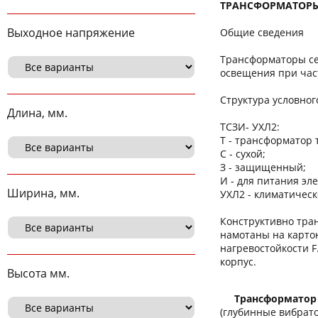
ТРАНСФОРМАТОРЫ Т
Выходное напряжение
Общие сведения
Трансформаторы се
освещения при част
Структура условно
Длина, мм.
ТСЗИ- УХЛ2:
Т - трансформатор
С - сухой;
З - защищенный;
И - для питания эл
Ширина, мм.
УХЛ2 - климатичес
Конструктивно тра
намотаны на карто
нагревостойкости 
корпус.
Высота мм.
Трансформатор
(глубинные вибрат