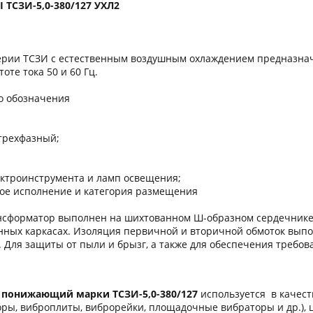
СЗИ-5,0-380/127 УХЛ2
рии ТСЗИ с естественным воздушным охлаждением предназнач
оте тока 50 и 60 Гц.
го обозначения
 трехфазный;
ектроинструмента и ламп освещения;
кое исполнение и категория размещения
нсформатор выполнен на шихтованном Ш-образном сердечнике с
нных каркасах. Изоляция первичной и вторичной обмоток вып
F. Для защиты от пыли и брызг, а также для обеспечения треб
 понижающий марки ТСЗИ-5,0-380/127
используется в качест
оры, виброплиты, виброрейки, площадочные вибраторы и др.),