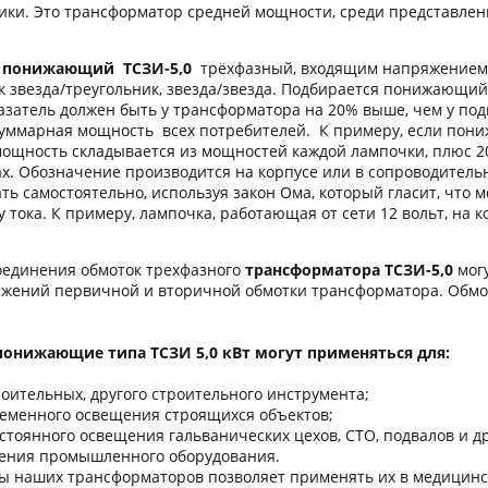
ики. Это трансформатор средней мощности, среди представле
 понижающий ТСЗИ-5,0
трёхфазный, входящим напряжением 38
к звезда/треугольник, звезда/звезда. Подбирается понижающи
казатель должен быть у трансформатора на 20% выше, чем у по
суммарная мощность всех потребителей. К примеру, если пон
 мощность складывается из мощностей каждой лампочки, плюс 2
ах. Обозначение производится на корпусе или в сопроводительн
ть самостоятельно, используя закон Ома, который гласит, что 
 тока. К примеру, лампочка, работающая от сети 12 вольт, на к
динения обмоток трехфазного
трансформатора ТСЗИ-5,0
могу
жений первичной и вторичной обмотки трансформатора. Обм
онижающие типа ТСЗИ 5,0 кВт могут применяться для:
оительных, другого строительного инструмента;
ременного освещения строящихся объектов;
стоянного освещения гальванических цехов, СТО, подвалов и 
ения промышленного оборудования.
ы наших трансформаторов позволяет применять их в медицинск