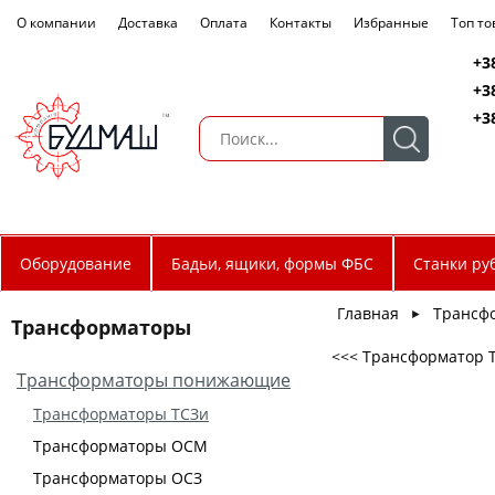
О компании
Доставка
Оплата
Контакты
Избранные
Топ т
+3
+3
+3
Оборудование
Бадьи, ящики, формы ФБС
Станки ру
Главная
Трансф
►
Трансформаторы
<<< Трансформатор ТС
Трансформаторы понижающие
Трансформаторы ТСЗи
Трансформаторы ОСМ
Трансформаторы ОСЗ