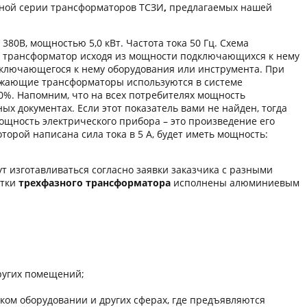
нной серии трансформаторов ТСЗИ
,
предлагаемых нашей
0В, мощностью 5,0 кВт. Частота тока 50 Гц. Схема
й трансформатор исходя из мощности подключающихся к нему
дключающегося к нему оборудования или инструмента. При
ижающие трансформаторы используются в системе
0%. Напомним, что на всех потребителях мощность
ых документах. Если этот показатель вами не найден, тогда
мощность электрического прибора – это произведение его
оторой написана сила тока в 5 А, будет иметь мощность:
т изготавливаться согласно заявки заказчика с разными
отки
трехфазного трансформатора
исполнены алюминиевым
других помещений;
ом оборудовании и других сферaх, где предъявляются