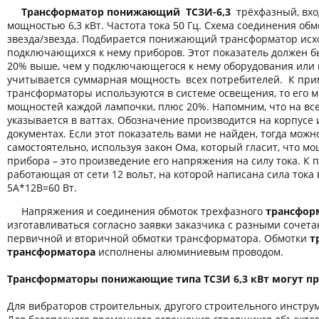
Трансформатор понижающий ТСЗИ-6,3
трёхфазный, вхо
мощностью 6,3 кВт. Частота тока 50 Гц. Схема соединения обм
звезда/звезда. Подбирается понижающий трансформатор исх
подключающихся к нему приборов. Этот показатель должен б
20% выше, чем у подключающегося к нему оборудования или 
учитывается суммарная мощность всех потребителей. К пр
трансформаторы используются в системе освещения, то его 
мощностей каждой лампочки, плюс 20%. Напомним, что на вс
указывается в ваттах. Обозначение производится на корпусе
документах. Если этот показатель вами не найден, тогда можн
самостоятельно, используя закон Ома, который гласит, что м
прибора – это произведение его напряжения на силу тока. К 
работающая от сети 12 вольт, на которой написана сила тока 
5А*12В=60 Вт.
Напряжения и соединения обмоток трехфазного
трансфор
изготавливаться согласно заявки заказчика с разными соче
первичной и вторичной обмотки трансформатора. Обмотки
т
трансформатора
исполнены алюминиевым проводом.
Трансформаторы понижающие типа ТСЗИ 6,3 кВт могут пр
Для вибраторов строительных, другого строительного инстру