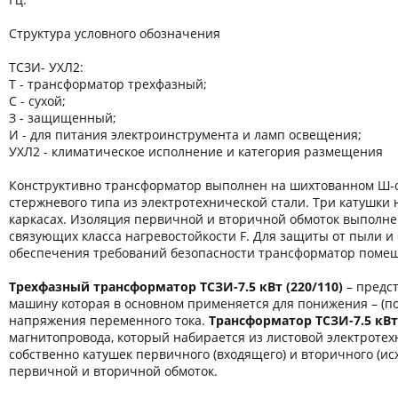
Структура условного обозначения
ТСЗИ- УХЛ2:
Т - трансформатор трехфазный;
С - сухой;
З - защищенный;
И - для питания электроинструмента и ламп освещения;
УХЛ2 - климатическое исполнение и категория размещения
Конструктивно трансформатор выполнен на шихтованном Ш-
стержневого типа из электротехнической стали. Три катушки
каркасах. Изоляция первичной и вторичной обмоток выполн
связующих класса нагревостойкости F. Для защиты от пыли и 
обеспечения требований безопасности трансформатор помещ
Трехфазный
трансформатор ТСЗИ-7.5 кВт (220/110)
– предст
машину которая в основном применяется для понижения – (
напряжения переменного тока.
Трансформатор ТСЗИ-7.5 кВт 
магнитопровода, который набирается из листовой электротех
собственно катушек первичного (входящего) и вторичного (и
первичной и вторичной обмоток.