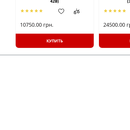
42В)
(
10750.00
грн.
24500.00
г
КУПИТЬ