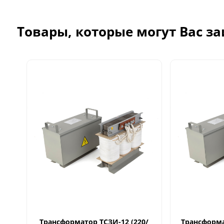
Товары, которые могут Вас з
Трансформатор ТСЗИ-12 (220/
Трансформат