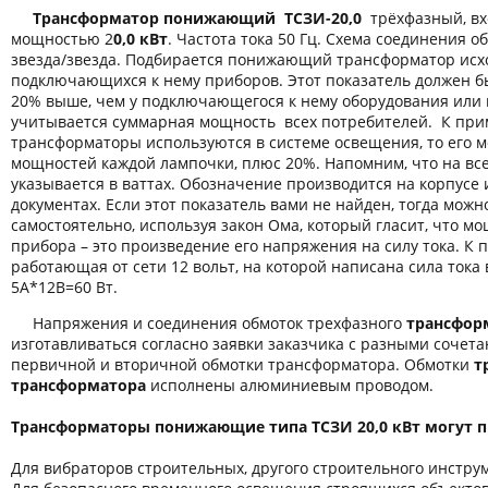
Трансформатор понижающий ТСЗИ-20,0
трёхфазный, в
мощностью 2
0,0 кВт
. Частота тока 50 Гц. Схема соединения о
звезда/звезда. Подбирается понижающий трансформатор исх
подключающихся к нему приборов. Этот показатель должен б
20% выше, чем у подключающегося к нему оборудования или 
учитывается суммарная мощность всех потребителей. К пр
трансформаторы используются в системе освещения, то его 
мощностей каждой лампочки, плюс 20%. Напомним, что на вс
указывается в ваттах. Обозначение производится на корпусе
документах. Если этот показатель вами не найден, тогда можн
самостоятельно, используя закон Ома, который гласит, что м
прибора – это произведение его напряжения на силу тока. К 
работающая от сети 12 вольт, на которой написана сила тока 
5А*12В=60 Вт.
Напряжения и соединения обмоток трехфазного
трансформ
изготавливаться согласно заявки заказчика с разными соче
первичной и вторичной обмотки трансформатора. Обмотки
т
трансформатора
исполнены алюминиевым проводом.
Трансформаторы понижающие типа ТСЗИ 20,0 кВт могут п
Для вибраторов строительных, другого строительного инстру