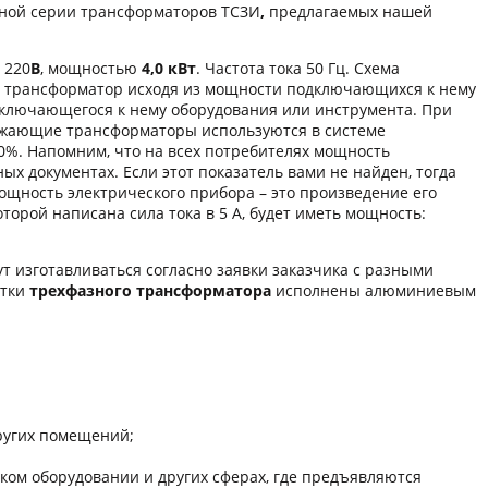
нной серии трансформаторов ТСЗИ
,
предлагаемых нашей
 220
В
, мощностью
4,0 кВт
. Частота тока 50 Гц. Схема
й трансформатор исходя из мощности подключающихся к нему
дключающегося к нему оборудования или инструмента. При
ижающие трансформаторы используются в системе
0%. Напомним, что на всех потребителях мощность
ых документах. Если этот показатель вами не найден, тогда
мощность электрического прибора – это произведение его
оторой написана сила тока в 5 А, будет иметь мощность:
т изготавливаться согласно заявки заказчика с разными
отки
трехфазного трансформатора
исполнены алюминиевым
других помещений;
ом оборудовании и других сферaх, где предъявляются