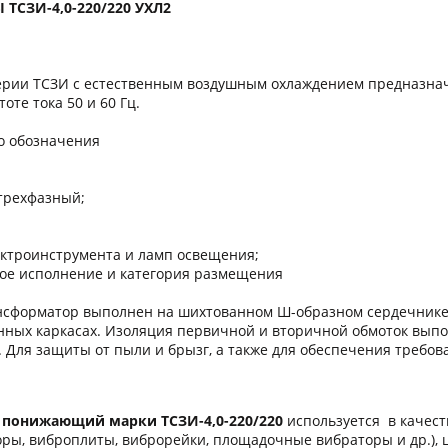
СЗИ-4,0-220/220 УХЛ2
рии ТСЗИ с естественным воздушным охлаждением предназнач
оте тока 50 и 60 Гц.
го обозначения
 трехфазный;
ектроинструмента и ламп освещения;
кое исполнение и категория размещения
нсформатор выполнен на шихтованном Ш-образном сердечнике с
нных каркасах. Изоляция первичной и вторичной обмоток вып
F. Для защиты от пыли и брызг, а также для обеспечения треб
 понижающий марки ТСЗИ-4,0-220/220
используется в качест
оры, виброплиты, виброрейки, площадочные вибраторы и др.),