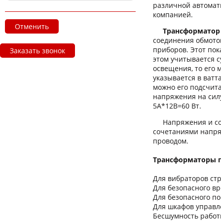
различной автомат
компанией.
Отменить
Трансформатор
соединения обмото
приборов. Этот по
Заказать звонок
этом учитывается 
освещения, то его
указывается в ватт
можно его подсчита
напряжения на силу
5А*12В=60 Вт.
Напряжения и сое
сочетаниями напря
проводом.
Трансформаторы п
Для вибраторов стр
Для безопасного в
Для безопасного по
Для шкафов управл
Бесшумность работ