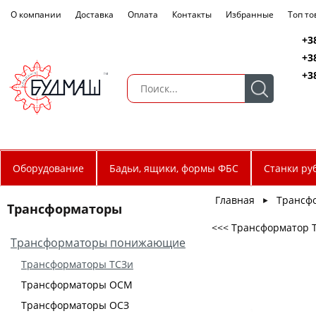
О компании
Доставка
Оплата
Контакты
Избранные
Топ т
+3
+3
+3
Оборудование
Бадьи, ящики, формы ФБС
Станки ру
Главная
Трансф
►
Трансформаторы
<<< Трансформатор ТС
Трансформаторы понижающие
Трансформаторы ТСЗи
Трансформаторы ОСМ
Трансформаторы ОСЗ