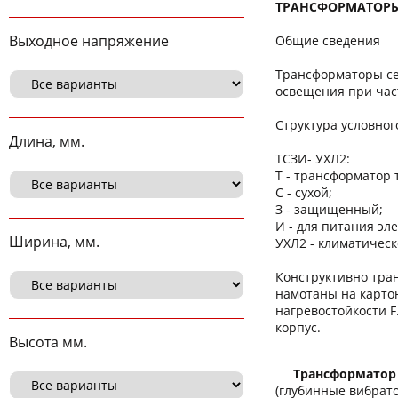
ТРАНСФОРМАТОРЫ Т
Выходное напряжение
Общие сведения
Трансформаторы се
освещения при част
Структура условно
Длина, мм.
ТСЗИ- УХЛ2:
Т - трансформатор
С - сухой;
З - защищенный;
И - для питания эл
Ширина, мм.
УХЛ2 - климатичес
Конструктивно тра
намотаны на карто
нагревостойкости 
корпус.
Высота мм.
Трансформатор
(глубинные вибрат