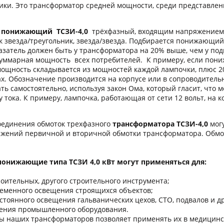
ики. Это трансформатор средней мощности, среди представле
 понижающий ТСЗИ-4,0
трёхфазный, входящим напряжением
к звезда/треугольник, звезда/звезда. Подбирается понижающи
казатель должен быть у трансформатора на 20% выше, чем у по
суммарная мощность всех потребителей. К примеру, если пон
 мощность складывается из мощностей каждой лампочки, плюс 2
ах. Обозначение производится на корпусе или в сопроводительн
ть самостоятельно, используя закон Ома, который гласит, что 
 тока. К примеру, лампочка, работающая от сети 12 вольт, на к
динения обмоток трехфазного
трансформатора ТСЗИ-4,0
могу
жений первичной и вторичной обмотки трансформатора. Обм
онижающие типа ТСЗИ 4,0 кВт могут применяться для:
оительных, другого строительного инструмента;
ременного освещения строящихся объектов;
стоянного освещения гальванических цехов, СТО, подвалов и 
ения промышленного оборудования.
ы наших трансформаторов позволяет применять их в медицинск