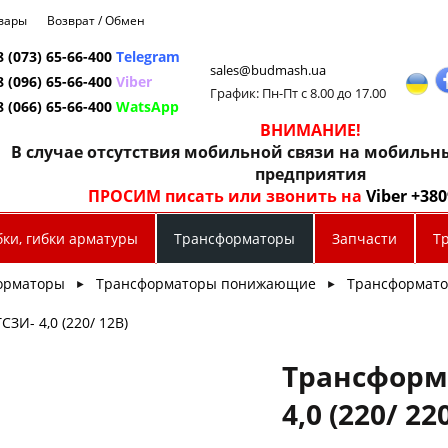
овары
Возврат / Обмен
8 (073) 65-66-400
Telegram
sales@budmash.ua
8 (096) 65-66-400
Viber
График: Пн-Пт с 8.00 до 17.00
8 (066) 65-66-400
WatsApp
ВНИМАНИЕ!
В случае отсутствия мобильной связи на мобиль
предприятия
ПРОСИМ писать или звонить на
Viber +38
бки, гибки арматуры
Трансформаторы
Запчасти
Т
орматоры
Трансформаторы понижающие
Трансформато
►
►
ЗИ- 4,0 (220/ 12В)
Трансформ
4,0 (220/ 22