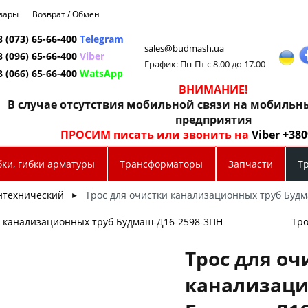
овары
Возврат / Обмен
8 (073) 65-66-400
Telegram
sales@budmash.ua
8 (096) 65-66-400
Viber
График: Пн-Пт с 8.00 до 17.00
8 (066) 65-66-400
WatsApp
ВНИМАНИЕ!
В случае отсутствия мобильной связи на мобиль
предприятия
ПРОСИМ писать или звонить на
Viber +38
бки, гибки арматуры
Трансформаторы
Запчасти
Т
нтехнический
Трос для очистки канализационных труб Буд
►
и канализационных труб Будмаш-Д16-2598-3ПН
Тро
Трос для оч
канализаци