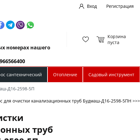
Вход
Регистрация
Корзина
пуста
ных номерах нашего
0966566400
рос сантехнический
Отопление
Садовый инструмент
маш-Д16-2598-5П
с для очистки канализационных труб Будмаш-Д16-2598-5ПН >>>
истки
онных труб