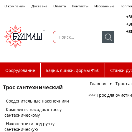
О компании
Доставка
Оплата
Контакты
Избранные
Топ т
+3
+3
+3
Оборудование
Бадьи, ящики, формы ФБС
Станки ру
Главная
Трос са
►
Трос сантехнический
<<< Трос для очистк
Соеденительные наконечники
Комплекты насадок к тросу
сантехническому
Наконечники под ручку
сантехническую