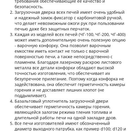
требования обеспечивающие ее качество и
безопасность.
Загрузочная дверка всех печей имеет очень удобный
и надежный замок-фиксатор с карбонитовой ручкой,
что делает невозможным ожоги рук при пользовании
печью даже без защитных перчаток.
Каждая из моделей всех печей (ЧГ-100, ЧГ-200, ЧГ-400)
может иметь дополнительную очень полезную опцию
- варочную конфорку. Она позволит варочным
емкостям иметь контакт не только с варочной
поверхностью печи, а также непосредственно с
пламенем. Благодаря лазерному раскрою листового
металла все детали конфорки обладают высокой
точностью изготовления, что обеспечивает их
безупречное прилегание. Поэтому когда конфорка не
задействована, она обеспечит герметичность камеры
горения и не доставляет лишних хлопот (не
поддымливает).
Базальтовый уплотнитель загрузочной двери
обеспечивает герметичность камеры горения,
являющейся залогом режима тления топлива и
длительной работы печи на одной закладке дров.
Все печи изготовителей имеют обозначенный
диаметр выходного патрубка, как пример d100; d120 и