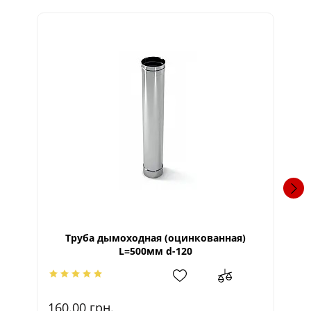
Труба дымоходная (оцинкованная)
От
L=500мм d-120
841
160.00
грн.