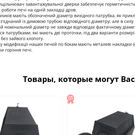
ущільнювач завантажувальної дверки забезпечує герметичність 
 роботи печі на одній закладці дров.
бників мають обозначений діаметр вихідного патрубка, як прикла
з'єднаний із димовою трубою відповідного діаметру. але в силу 
ний номінальний діаметр не завжди відповідає фактичному діаме
я патрубками, які мають дві проточки, під два варіанти розмір
 без зайвого клопоту.
ку модифікації наших печей по бокам мають металеві накладки 
и горіння печі.
Товары, которые могут Ва