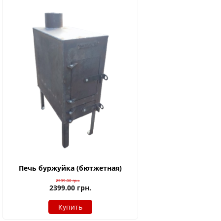
Печь буржуйка (бютжетная)
2599.00
грн.
2399.00
грн.
Купить