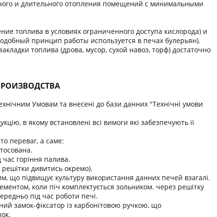
ного и длительного отопления помещений с минимальными
ние топлива в условиях ограниченного доступа кислорода) и
одобный принцип работы используется в печах булерьян).
кладки топлива (дрова, мусор, сухой навоз, торф) достаточно
ПРОИЗВОДСТВА
Технічним Умовам та внесені до бази данних "Технічні умови
кцію, в якому встановлені всі вимоги які забезпечують її
то переваг, а саме:
стосована.
 час горіння палива.
с решітки дивитись окремо).
им, що підвищує культуру використання данних печей взагалі.
лементом, коли піч комплектується зольником. через решітку
ередньо під час роботи печі.
ний замок-фіксатор із карбонітовою ручкою, що
ок.