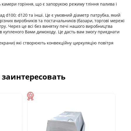
камери горіння, що є запорукою режиму тління палива і
д d100; d120 та інші. Це є умовний діаметр патрубка, який
різних виробників та постачальників (базари, торгові мережі
тру. Через це всі без винятку печі нашого виробництва
ів купленого Вами димоходу. Це дасть вам змогу приєднати
(екрани) які створюють конвекційну циркуляцію повітря
с заинтересовать