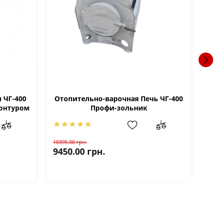
Т
 ЧГ-400
Отопительно-варочная Печь ЧГ-400
онтуром
Профи-зольник
26
10395.00
грн.
9450.00
грн.