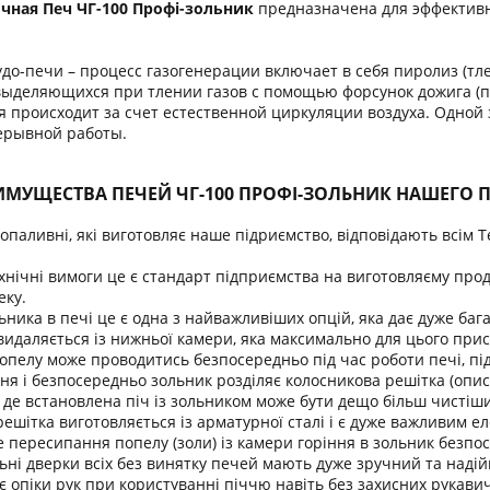
чная Печ ЧГ-100 Профі-зольник
предназначена для эффектив
о-печи – процесс газогенерации включает в себя пиролиз (тле
выделяющихся при тлении газов с помощью форсунок дожига (п
происходит за счет естественной циркуляции воздуха. Одной за
рерывной работы.
МУЩЕСТВА ПЕЧЕЙ ЧГ-100 ПРОФІ-ЗОЛЬНИК НАШЕГО 
допаливні, які виготовляє наше підриємство, відповідають всім 
хнічні вимоги це є стандарт підприємства на виготовляєму проду
еку.
ьника в печі це є одна з найважливіших опцій, яка дає дуже бага
) видаляється із нижньої камери, яка максимально для цього при
опелу може проводитись безпосередньо під час роботи печі, під
ння і безпосередньо зольник розділяє колосникова решітка (опи
де встановлена піч із зольником може бути дещо більш чистіш
ешітка виготовляється із арматурної сталі і є дуже важливим е
е пересипання попелу (золи) із камери горіння в зольник безпос
ні дверки всіх без винятку печей мають дуже зручний та надій
опіки рук при користуванні піччю навіть без захисних рукавич