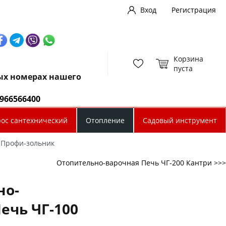
Вход
Регистрация
Корзина
пуста
ных номерах нашего
0966566400
рос сантехнический
Отопление
Садовый инструмент
 Профи-зольник
Отопительно-варочная Печь ЧГ-200 Кантри >>>
но-
ечь ЧГ-100