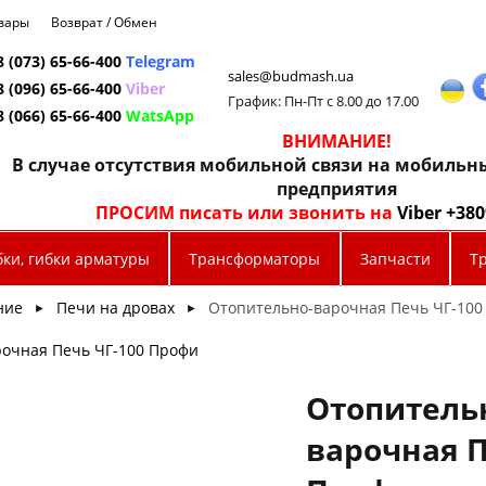
овары
Возврат / Обмен
8 (073) 65-66-400
Telegram
sales@budmash.ua
8 (096) 65-66-400
Viber
График: Пн-Пт с 8.00 до 17.00
8 (066) 65-66-400
WatsApp
ВНИМАНИЕ!
В случае отсутствия мобильной связи на мобиль
предприятия
ПРОСИМ писать или звонить на
Viber +38
бки, гибки арматуры
Трансформаторы
Запчасти
Т
ние
Печи на дровах
Отопительно-варочная Печь ЧГ-100
►
►
рочная Печь ЧГ-100 Профи
Отопитель
варочная П