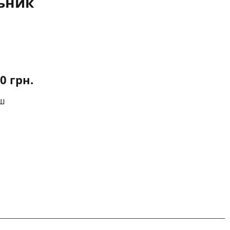
ьник
00
грн.
Ш