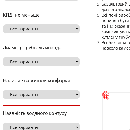
Базальтовий 
довготривалої
КПД, не меньше
Всі печі виро
повинен бути 
та ін.) вказа
комплектуютьс
куплену трубу
Всі без винят
Диаметр трубы дымохода
навколо камер
Наличие варочной конфорки
Наявність водяного контуру