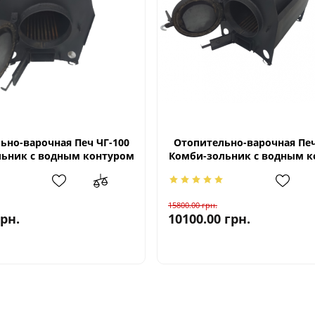
ьно-варочная Печ ЧГ-100
Отопительно-варочная Печ
ьник с водным контуром
Комби-зольник с водным к
15800.00
грн.
грн.
10100.00
грн.