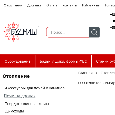
О компании
Доставка
Оплата
Контакты
Избранные
Топ т
+3
+3
+3
Оборудование
Бадьи, ящики, формы ФБС
Станки ру
Главная
Отопле
►
Отопление
<<< Отопительно-ва
Аксессуары для печей и каминов
Печи на дровах
Твердотопливные котлы
Дымоходы