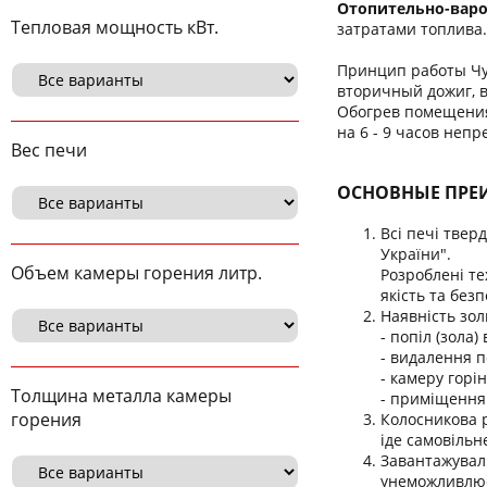
Отопительно-варо
Тепловая мощность кВт.
затратами топлива.
Принцип работы Чуд
вторичный дожиг, 
Обогрев помещения 
на 6 - 9 часов неп
Вес печи
ОСНОВНЫЕ ПРЕИ
Всі печі твер
України".
Объем камеры горения литр.
Розроблені те
якість та безп
Наявність зол
- попіл (зола
- видалення п
- камеру горі
Толщина металла камеры
- приміщення 
горения
Колосникова р
іде самовільн
Завантажуваль
унеможливлює 