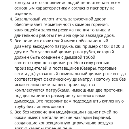
контура и его заполнения водой печь отвечает всем
основным характеристикам согласно паспорту на
изделие.
Базальтовый уплотнитель загрузочной двери
обеспечивает герметичность камеры горения,
являющейся залогом режима тления топлива и
длительной работы печи на одной закладке дров.
Все печи изготовителей имеют обозначенный
диаметр выходного патрубка, как пример d100; d120 и
другие. Это условный диаметр патрубка, который
должен быть соединен с дымовой трбой
соответствующего диаметра. Но в силу разных
производителей и поставщиков (базары, торговые
сети и др.) указанный номинальный диаметр не всегда
соответствует фактическому диаметру. Поэтому все без
исключения печи нашего производства
комплектуются патрубками, имеющими две проточки,
под два варианта размеров купленного вами
дымохода. Это позволит вам подсоединить купленную
трубу без лишних хлопот.
Все без исключения модификации наших печей по
бокам имеют металлические накладки (экраны),
создающие конвекционную циркуляцию воздуха
вокруг камеры горения печи.