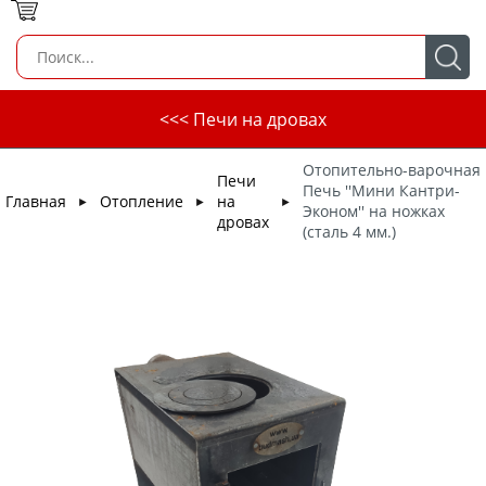
<<< Печи на дровах
Отопительно-варочная
Печи
Печь ''Мини Кантри-
Главная
Отопление
на
►
►
►
Эконом'' на ножках
дровах
(сталь 4 мм.)