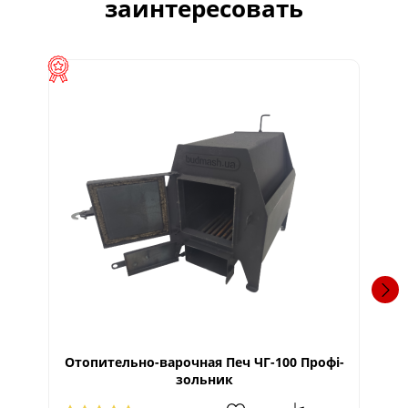
заинтересовать
Г
Отопительно-варочная Печ ЧГ-100 Профі-
зольник