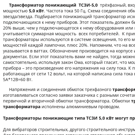
Трансформатор понижающий ТСЗИ-5,0
трёхфазный, вх
мощностью
5,0 кВт
. Частота тока 50 Гц. Схема соединения об
звезда/звезда. Подбирается понижающий трансформатор исх
подключающихся к нему приборов. Этот показатель должен б
20% выше, чем у подключающегося к нему оборудования или 
учитывается суммарная мощность всех потребителей. К пр
трансформаторы используются в системе освещения, то его 
мощностей каждой лампочки, плюс 20%. Напомним, что на вс
указывается в ваттах. Обозначение производится на корпусе
документах. Если этот показатель вами не найден, тогда можн
самостоятельно, используя закон Ома, который гласит, что м
прибора – это произведение его напряжения на силу тока. К 
работающая от сети 12 вольт, на которой написана сила тока 
5А*12В=60 Вт.
Напряжения и соединения обмоток трехфазного
трансформ
изготавливаться согласно заявки заказчика с разными соче
первичной и вторичной обмотки трансформатора. Обмотки
т
трансформатора
исполнены алюминиевым проводом.
Трансформаторы понижающие типа ТСЗИ 5,0 кВт могут пр
Для вибраторов строительных, другого строительного инстру