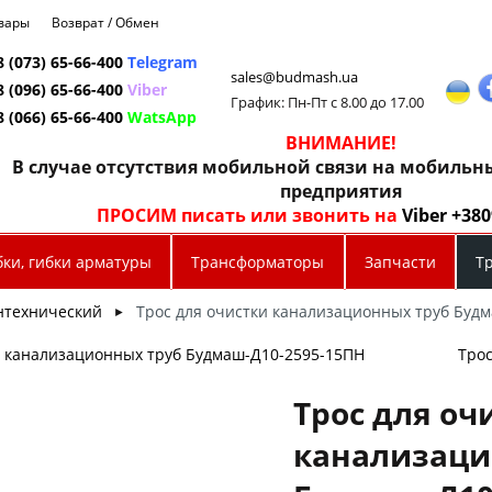
овары
Возврат / Обмен
8 (073) 65-66-400
Telegram
sales@budmash.ua
8 (096) 65-66-400
Viber
График: Пн-Пт с 8.00 до 17.00
8 (066) 65-66-400
WatsApp
ВНИМАНИЕ!
В случае отсутствия мобильной связи на мобиль
предприятия
ПРОСИМ писать или звонить на
Viber +38
бки, гибки арматуры
Трансформаторы
Запчасти
Т
нтехнический
Трос для очистки канализационных труб Буд
►
и канализационных труб Будмаш-Д10-2595-15ПН
Трос
Трос для оч
канализаци