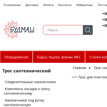
О компании
Доставка
Оплата
Контакты
Избранные
Топ т
+3
+3
+3
Оборудование
Бадьи, ящики, формы ФБС
Станки ру
Главная
Трос са
►
Трос сантехнический
<<< Трос для очистк
Соеденительные наконечники
Комплекты насадок к тросу
сантехническому
Наконечники под ручку
сантехническую