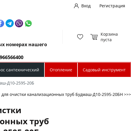
Вход
Регистрация
Корзина
пуста
ных номерах нашего
0966566400
рос сантехнический
Отопление
Садовый инструмент
маш-Д10-2595-20Б
 для очистки канализационных труб Будмаш-Д10-2595-20БН >>>
истки
онных труб