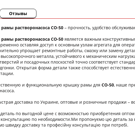
Отзывы
рамы растворонасоса СО-50
– прочность, удобство обслужива
рамы растворонасоса СО-50
является важным конструктивны
временно оставляя доступ к основным узлам агрегата для опера
чительно упрощает ремонтные работы, смазку или замену дета
 высокопрочного металла, устойчивого к механическим нагрузк
тверстий и посадочных плоскостей точно соответствует станда
гонки. Открытая форма детали также способствует естественн
атации.
ественную и функциональную крышку рамы для
СО-50
, наше п
насоса.
страя доставка по Украине, оптовые и розничные продажи – вс
деталь по выгодной цене с возможностью приобретения оптом 
консультацию по необходимости.Ми пропонуємо цю деталь за в
мо швидку доставку та професійну консультацію при потребі.