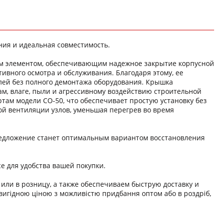
ния и идеальная совместимость.
м элементом, обеспечивающим надежное закрытие корпусной
тивного осмотра и обслуживания. Благодаря этому, ее
лей без полного демонтажа оборудования. Крышка
ам, влаге, пыли и агрессивному воздействию строительной
ртам модели СО-50, что обеспечивает простую установку без
ой вентиляции узлов, уменьшая перегрев во время
редложение станет оптимальным вариантом восстановления
е для удобства вашей покупки.
или в розницу, а также обеспечиваем быструю доставку и
игідною ціною з можливістю придбання оптом або в роздріб,