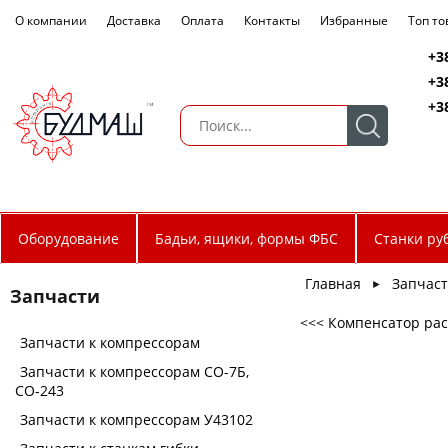
О компании
Доставка
Оплата
Контакты
Избранные
Топ т
+3
+3
+3
Оборудование
Бадьи, ящики, формы ФБС
Станки ру
Главная
Запчас
►
Запчасти
<<< Компенсатор рас
Запчасти к компрессорам
Запчасти к компрессорам СО-7Б,
СО-243
Запчасти к компрессорам У43102