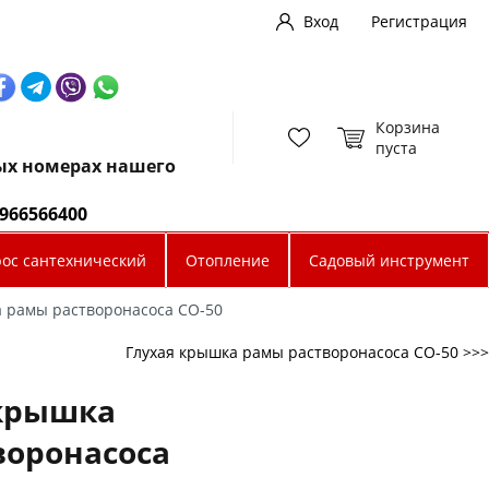
Вход
Регистрация
Корзина
пуста
ных номерах нашего
0966566400
рос сантехнический
Отопление
Садовый инструмент
 рамы растворонасоса СО-50
Глухая крышка рамы растворонасоса СО-50 >>>
крышка
воронасоса