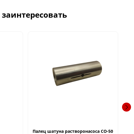
с заинтересовать
Палец шатуна растворонасоса СО-50
Ло