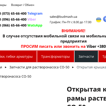
овары
Возврат / Обмен
8 (073) 65-66-400
Telegram
sales@budmash.ua
8 (096) 65-66-400
Viber
График: Пн-Пт с 8.00 до 17.00
8 (066) 65-66-400
WatsApp
ВНИМАНИЕ!
В случае отсутствия мобильной связи на мобиль
предприятия
ПРОСИМ писать или звонить на
Viber +38
бки, гибки арматуры
Трансформаторы
Запчасти
Т
ти
Запчасти для растворонасоса СО-50
Открытая крышка
►
►
творонасоса СО-50
Открытая 
рамы раст