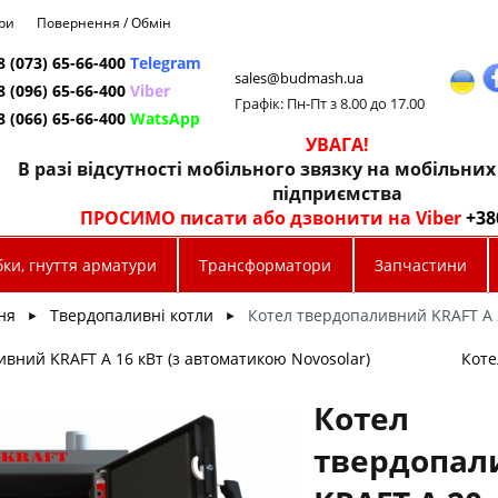
ри
Повернення / Обмін
8 (073) 65-66-400
Telegram
sales@budmash.ua
8 (096) 65-66-400
Viber
Графік: Пн-Пт з 8.00 до 17.00
8 (066) 65-66-400
WatsApp
УВАГА!
В разі відсутності мобільного звязку на мобільни
підприємства
ПРОСИМО писати або дзвонити на Viber
+38
ки, гнуття арматури
Трансформатори
Запчастини
ня
Твердопаливні котли
Котел твердопаливний KRAFT A 
►
►
вний KRAFT A 16 кВт (з автоматикою Novosolar)
Коте
Котел
твердопал