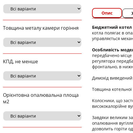
Опис
Бюджетний котел 
Товщина металу камери горіння
котла полягає в оп
управляється механ
Особливість модел
передбачено місце 
регулятора передба
КПД, не менше
фронтально, в нижн
Димохід виведений 
Товщина котельної 
Орієнтовна опалювальна площа
Колосники, що заст
м2
висококалорійне вуг
Завдяки великим за
опалювання вугілля,
дозволить горіти о