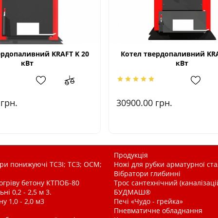
ердопаливний KRAFT K 20
Котел твердопаливний KRA
кВт
кВт
0
грн.
30900.00
грн.
Продукція
и понижуючі ТСЗІ; ТСЗ; ОСМ;
Ножі для рубки арматурної ста
Вібратори глибинні
рогріву бетону КТПОБ-80
Трос сантехнічний (каналізац
і 0,2 - 2,5 м 3.
БУДМАШ®
у 1,0 - 2,0 м3
Печі «Чудо - грейка»
Пневматичне обладнання