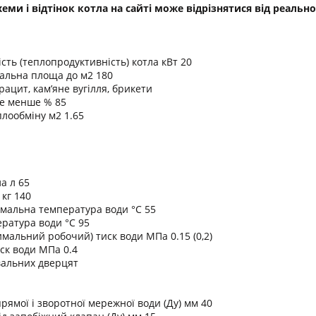
схеми і відтінок котла на сайті може відрізнятися від реал
сть (теплопродуктивність) котла кВт 20
альна площа до м2 180
рацит, кам’яне вугілля, брикети
не менше % 85
лообміну м2 1.65
а л 65
 кг 140
мальна температура води °C 55
ратура води °C 95
мальний робочий) тиск води МПа 0.15 (0,2)
ск води МПа 0.4
вальних дверцят
рямої і зворотної мережної води (Ду) мм 40