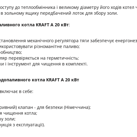
ступу до теплообмінника і великому діаметру його ходів котел ч
в зольному ящику передбачений лоток для збору золи.
ливного котла KRAFT A 20 кВт
:
тановлення механічного регулятора тяги забезпечує енергонез
икористовувати різноманітне паливо;
робництво;
ляр перевіряється на герметичність;
и і інструмент для чищення в комплекті.
рдопаливного котла KRAFT A 20 кВт
включає в себе:
ривний) клапан - для безпеки (Німеччина);
ля чищення котла;
ру золи;
укція з експлуатації).