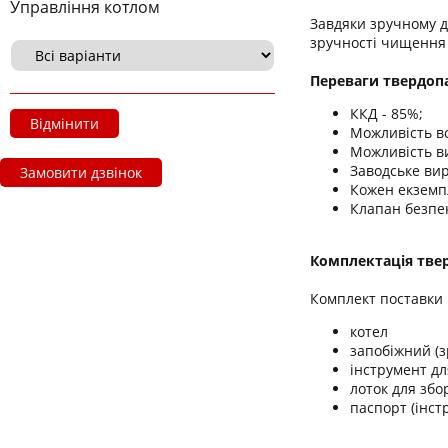
Управління котлом
Завдяки зручному до
зручності чищення 
Переваги твердопа
ККД - 85%;
Відмінити
Можливість вс
Можливість в
Заводське ви
Замовити дзвінок
Кожен екземп
Клапан безпек
Комплектація
тве
Комплект поставки 
котел
запобіжний (з
інструмент д
лоток для збо
паспорт (інстр