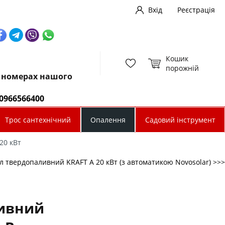
Вхід
Реєстрація
Кошик
порожній
х номерах нашого
0966566400
Трос сантехнічний
Опалення
Садовий інструмент
20 кВт
л твердопаливний KRAFT A 20 кВт (з автоматикою Novosolar) >>>
ивний