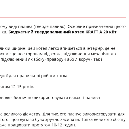
кому виді палива (тверде паливо). Основне призначення цього
 кв.
Бюджетний твердопаливний котел KRAFT A 20 кВт
ликій ширині цей котел легко впишеться в інтер'єр, де не
и» місце по сторонам від котла, підключення механічного
ідключений як збоку (праворуч або ліворуч), так і
дної для правильної роботи котла.
ягом 12-15 років.
озволяє безпечно використовувати в якості палива
великого діаметру. Для тих, хто планує використовувати для
того, щоб вугілля було зручно засипати. Топка великого обсягу
зможе працювати протягом 10-12 годин.