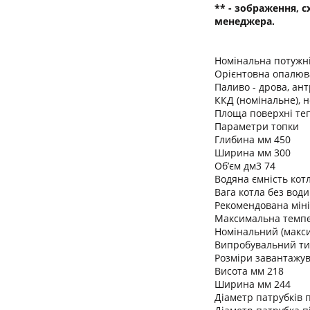
** - зображення, 
менеджера.
Номінальна потужні
Орієнтовна опалюв
Паливо - дрова, ант
ККД (номінальне), 
Площа поверхні теп
Параметри топки
Глибина мм 450
Ширина мм 300
Об’єм дм3 74
Водяна ємність котл
Вага котла без води
Рекомендована міні
Максимальна темпе
Номінальний (макси
Випробувальний ти
Розміри завантажу
Висота мм 218
Ширина мм 244
Діаметр патрубків п