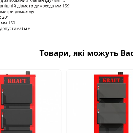
ід запобіжний клапан (Ду) мм 15
внішній діаметр димохода мм 159
аметри димоходу
2 201
 мм 160
 допустима) м 6
Товари, які можуть Ва