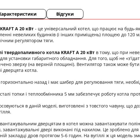
Характеристики
Відгуки
KRAFT A 20 кВт
- це універсальний котел, що працює на будь-я
аленні невеликих будинків (і інших приміщень) площею до 120 м.
ічним регулятором тяги.
і твердопаливного котла KRAFT A 20 кВт
в тому, що при неве
для установки габаритного обладнання. Для того, щоб не «з'їдат
чено зверху (на верхній площині). Вентилятор також може бути п
і дверцята котла.
горизонтально назад і має шибер для регулювання тяги, необхі
сталі топки і теплообмінника 5 мм забезпечує роботу котла прот
осовуються в даній моделі, виготовлені з товстого чавуну, що д
ілля.
вантажувальним дверцятам в котел можна завантажувати поліна 
 завантажувальні двері виконані під нахилом. Це зроблено для 
дній закладці дров протягом 5-6 годин. На вугіллі ж ця модель 