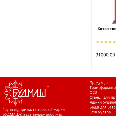
Котел тв
31000.0
Продукція
Трансформатор
ОСЗ
Станції для п
Ящики будівельн
Бадді для бетон
Група підприємств торгової марки
Стіл муляра
БУДМАШ® веде велику роботу із