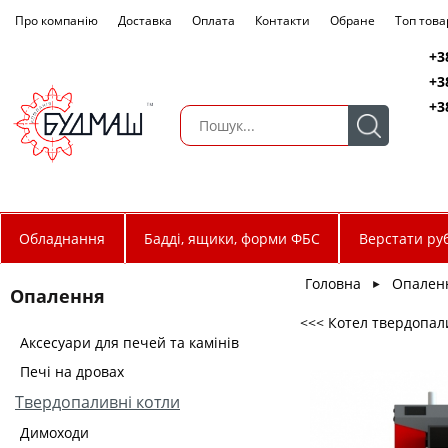
Про компанію
Доставка
Оплата
Контакти
Обране
Топ това
+3
+3
+3
Обладнання
Бадді, ящики, форми ФБС
Верстати руб
Головна
Опален
►
Опалення
<<< Котел твердопали
Аксесуари для печей та камінів
Печі на дровах
Твердопаливні котли
Димоходи