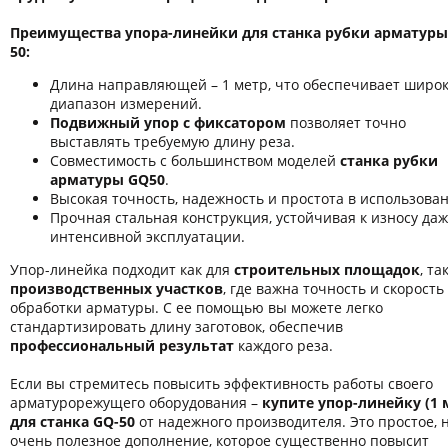
Преимущества упора-линейки для станка рубки арматуры
50:
Длина направляющей – 1 метр, что обеспечивает широ
диапазон измерений.
Подвижный упор с фиксатором
позволяет точно
выставлять требуемую длину реза.
Совместимость с большинством моделей
станка рубки
арматуры GQ50
.
Высокая точность, надежность и простота в использова
Прочная стальная конструкция, устойчивая к износу да
интенсивной эксплуатации.
Упор-линейка подходит как для
строительных площадок
, та
производственных участков
, где важна точность и скорость
обработки арматуры. С ее помощью вы можете легко
стандартизировать длину заготовок, обеспечив
профессиональный результат
каждого реза.
Если вы стремитесь повысить эффективность работы своего
арматурорежущего оборудования –
купите упор-линейку (1 
для станка GQ-50
от надежного производителя. Это простое, 
очень полезное дополнение, которое существенно повысит