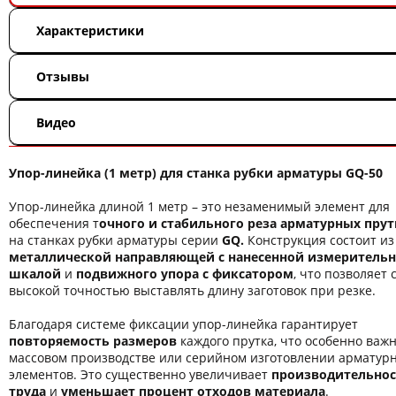
Характеристики
Отзывы
Видео
Упор-линейка (1 метр) для станка рубки арматуры GQ-50
Упор-линейка длиной 1 метр – это незаменимый элемент для
обеспечения т
очного и стабильного реза арматурных пру
на станках рубки арматуры серии
GQ.
Конструкция состоит из
металлической направляющей с нанесенной измеритель
шкалой
и
подвижного упора с фиксатором
, что позволяет 
высокой точностью выставлять длину заготовок при резке.
Благодаря системе фиксации упор-линейка гарантирует
повторяемость размеров
каждого прутка, что особенно важ
массовом производстве или серийном изготовлении арматур
элементов. Это существенно увеличивает
производительнос
труда
и
уменьшает процент отходов материала
.