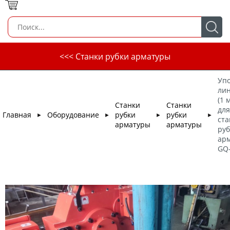
<<< Станки рубки арматуры
Упо
ли
(1 
Станки
Станки
для
Главная
Оборудование
рубки
рубки
►
►
►
►
ста
арматуры
арматуры
руб
ар
GQ