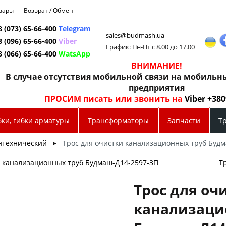
овары
Возврат / Обмен
8 (073) 65-66-400
Telegram
sales@budmash.ua
8 (096) 65-66-400
Viber
График: Пн-Пт с 8.00 до 17.00
8 (066) 65-66-400
WatsApp
ВНИМАНИЕ!
В случае отсутствия мобильной связи на мобиль
предприятия
ПРОСИМ писать или звонить на
Viber +38
бки, гибки арматуры
Трансформаторы
Запчасти
Т
нтехнический
Трос для очистки канализационных труб Буд
►
и канализационных труб Будмаш-Д14-2597-3П
Т
Трос для оч
канализаци