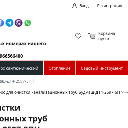
Вход
Регистрация
Корзина
пуста
ных номерах нашего
0966566400
рос сантехнический
Отопление
Садовый инструмент
маш-Д14-2597-3ПН
рос для очистки канализационных труб Будмаш-Д14-2597-5П >>>
истки
онных труб