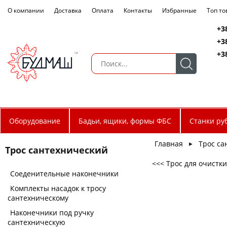
О компании
Доставка
Оплата
Контакты
Избранные
Топ т
+3
+3
+3
Оборудование
Бадьи, ящики, формы ФБС
Станки ру
Главная
Трос са
►
Трос сантехнический
<<< Трос для очистк
Соеденительные наконечники
Комплекты насадок к тросу
сантехническому
Наконечники под ручку
сантехническую