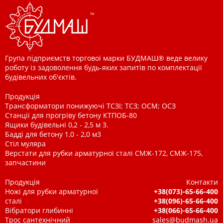
Група підприємств торгової марки БУДМАШ® веде велику
роботу із задоволення будь-яких запитів по комплектації
будівельних об'єктів.
Продукція
Трансформатори понижуючі ТСЗІ; ТСЗ; ОСМ; ОСЗ
Станції для прогріву бетону КТПОБ-80
Ящики будівельні 0,2 - 2,5 м 3.
Бадді для бетону 1,0 - 2,0 м3
Стіл муляра
Верстати для рубки арматурної сталі СМЖ-172, СМЖ-175,
запчастини
Продукція
Контакти
Ножі для рубки арматурної
+38(073)-65-66-400
сталі
+38(096)-65-66-400
Вібратори глибинні
+38(066)-65-66-400
Трос сантехнічний
sales@budmash.ua