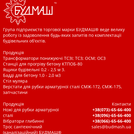
Група підприємств торгової марки БУДМАШ® веде велику
роботу із задоволення будь-яких запитів по комплектації
будівельних об'єктів.
Продукція
Трансформатори понижуючі ТСЗІ; ТСЗ; ОСМ; ОСЗ
Станції для прогріву бетону КТПОБ-80
Ящики будівельні 0,2 - 2,5 м 3.
Бадді для бетону 1,0 - 2,0 м3
Стіл муляра
Верстати для рубки арматурної сталі СМЖ-172, СМЖ-175,
запчастини
Продукція
Контакти
Ножі для рубки арматурної
+38(073)-65-66-400
сталі
+38(096)-65-66-400
Вібратори глибинні
+38(066)-65-66-400
Трос сантехнічний
sales@budmash.ua
(каналізаційний) БУДМАШ®