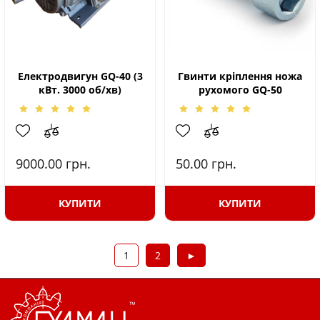
Електродвигун GQ-40 (3
Гвинти кріплення ножа
кВт. 3000 об/хв)
рухомого GQ-50
9000.00
грн.
50.00
грн.
КУПИТИ
КУПИТИ
1
2
►