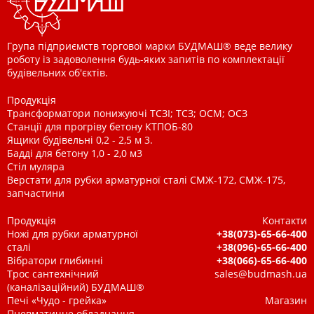
Група підприємств торгової марки БУДМАШ® веде велику
роботу із задоволення будь-яких запитів по комплектації
будівельних об'єктів.
Продукція
Трансформатори понижуючі ТСЗІ; ТСЗ; ОСМ; ОСЗ
Станції для прогріву бетону КТПОБ-80
Ящики будівельні 0,2 - 2,5 м 3.
Бадді для бетону 1,0 - 2,0 м3
Стіл муляра
Верстати для рубки арматурної сталі СМЖ-172, СМЖ-175,
запчастини
Продукція
Контакти
Ножі для рубки арматурної
+38(073)-65-66-400
сталі
+38(096)-65-66-400
Вібратори глибинні
+38(066)-65-66-400
Трос сантехнічний
sales@budmash.ua
(каналізаційний) БУДМАШ®
Печі «Чудо - грейка»
Магазин
Пневматичне обладнання