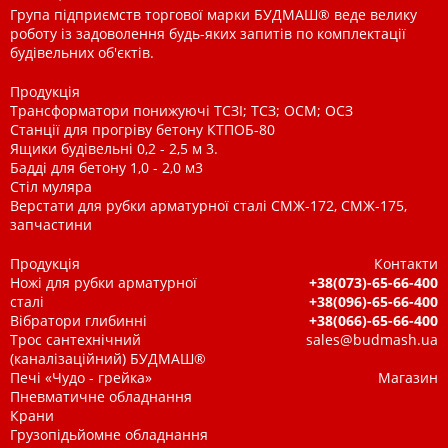
Група підприємств торгової марки БУДМАШ® веде велику
роботу із задоволення будь-яких запитів по комплектації
будівельних об'єктів.
Продукція
Трансформатори понижуючі ТСЗІ; ТСЗ; ОСМ; ОСЗ
Станції для прогріву бетону КТПОБ-80
Ящики будівельні 0,2 - 2,5 м 3.
Бадді для бетону 1,0 - 2,0 м3
Стіл муляра
Верстати для рубки арматурної сталі СМЖ-172, СМЖ-175,
запчастини
Продукція
Контакти
Ножі для рубки арматурної
+38(073)-65-66-400
сталі
+38(096)-65-66-400
Вібратори глибинні
+38(066)-65-66-400
Трос сантехнічний
sales@budmash.ua
(каналізаційний) БУДМАШ®
Печі «Чудо - грейка»
Магазин
Пневматичне обладнання
Крани
Грузопідьйомне обладнання