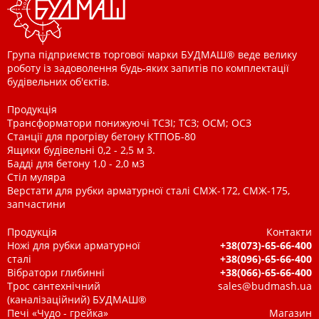
Група підприємств торгової марки БУДМАШ® веде велику
роботу із задоволення будь-яких запитів по комплектації
будівельних об'єктів.
Продукція
Трансформатори понижуючі ТСЗІ; ТСЗ; ОСМ; ОСЗ
Станції для прогріву бетону КТПОБ-80
Ящики будівельні 0,2 - 2,5 м 3.
Бадді для бетону 1,0 - 2,0 м3
Стіл муляра
Верстати для рубки арматурної сталі СМЖ-172, СМЖ-175,
запчастини
Продукція
Контакти
Ножі для рубки арматурної
+38(073)-65-66-400
сталі
+38(096)-65-66-400
Вібратори глибинні
+38(066)-65-66-400
Трос сантехнічний
sales@budmash.ua
(каналізаційний) БУДМАШ®
Печі «Чудо - грейка»
Магазин