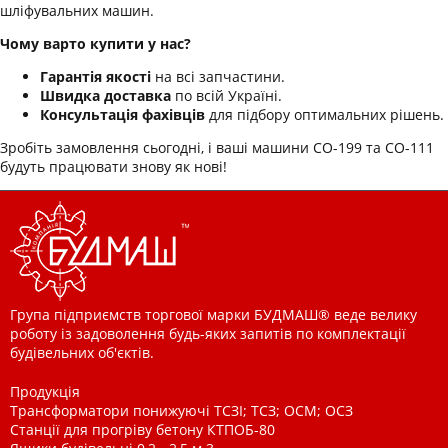
шліфувальних машин.
Чому варто купити у нас?
Гарантія якості
на всі запчастини.
Швидка доставка
по всій Україні.
Консультація фахівців
для підбору оптимальних рішень.
Зробіть замовлення сьогодні, і ваші машини СО-199 та СО-111
будуть працювати знову як нові!
Група підприємств торгової марки БУДМАШ® веде велику
роботу із задоволення будь-яких запитів по комплектації
будівельних об'єктів.
Продукція
Трансформатори понижуючі ТСЗІ; ТСЗ; ОСМ; ОСЗ
Станції для прогріву бетону КТПОБ-80