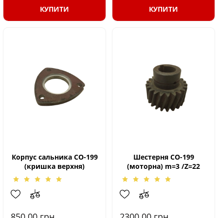
КУПИТИ
КУПИТИ
Корпус сальника СО-199
Шестерня СО-199
(кришка верхня)
(моторна) m=3 /Z=22
850.00
грн.
2300.00
грн.