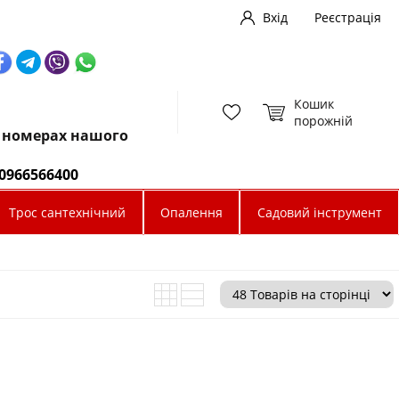
Вхід
Реєстрація
Кошик
порожній
х номерах нашого
0966566400
Трос сантехнічний
Опалення
Садовий інструмент