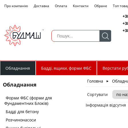
Про компанію
Доставка
Оплата
Контакти
Обране
Топ това
+3
+3
+3
Обладнання
Бадді, ящики, форми ФБС
Верстати руб
Головна
Обладн
►
Обладнання
Сортувати
Форми ФБС (форми для
Фундаментних Блоків)
Інформація відсутня
Бадді для бетону
Розчинонасоси