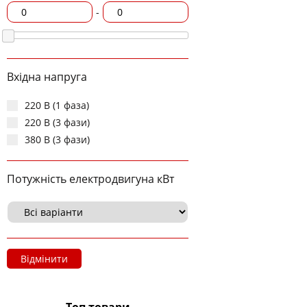
-
Вхідна напруга
220 В (1 фаза)
220 В (3 фази)
380 В (3 фази)
Потужність електродвигуна кВт
Відмінити