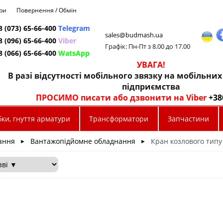
ри
Повернення / Обмін
8 (073) 65-66-400
Telegram
sales@budmash.ua
8 (096) 65-66-400
Viber
Графік: Пн-Пт з 8.00 до 17.00
8 (066) 65-66-400
WatsApp
УВАГА!
В разі відсутності мобільного звязку на мобільни
підприємства
ПРОСИМО писати або дзвонити на Viber
+38
ки, гнуття арматури
Трансформатори
Запчастини
ання
Вантажопідйомне обладнання
Кран козлового типу
►
►