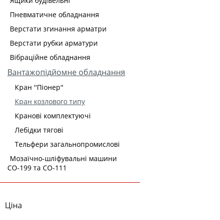
Ящики будівельні
Пневматичне обладнання
Верстати згинання арматри
Верстати рубки арматури
Вібраційне обладнання
Вантажопідйомне обладнання
Кран ''Піонер''
Кран козлового типу
Кранові комплектуючі
Лебідки тягові
Тельфери загальнопромислові
Мозаїчно-шліфувальні машини
СО-199 та СО-111
Ціна