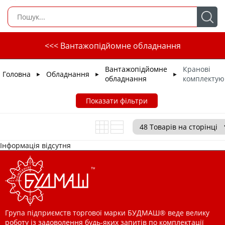
<<< Вантажопідйомне обладнання
Вантажопідйомне
Кранові
Головна
Обладнання
►
►
►
обладнання
комплектую
Показати фільтри
Інформація відсутня
Група підприємств торгової марки БУДМАШ® веде велику
роботу із задоволення будь-яких запитів по комплектації