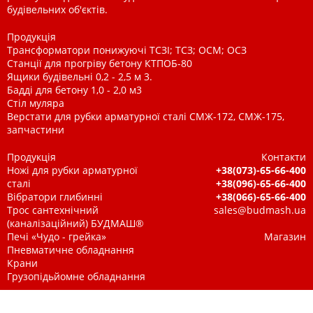
будівельних об'єктів.
Продукція
Трансформатори понижуючі ТСЗІ; ТСЗ; ОСМ; ОСЗ
Станції для прогріву бетону КТПОБ-80
Ящики будівельні 0,2 - 2,5 м 3.
Бадді для бетону 1,0 - 2,0 м3
Стіл муляра
Верстати для рубки арматурної сталі СМЖ-172, СМЖ-175,
запчастини
Продукція
Контакти
Ножі для рубки арматурної
+38(073)-65-66-400
сталі
+38(096)-65-66-400
Вібратори глибинні
+38(066)-65-66-400
Трос сантехнічний
sales@budmash.ua
(каналізаційний) БУДМАШ®
Печі «Чудо - грейка»
Магазин
Пневматичне обладнання
Крани
Грузопідьйомне обладнання