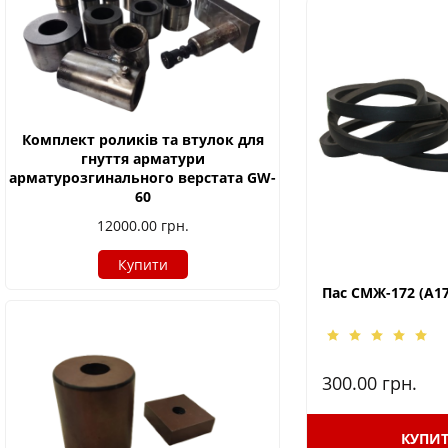
Комплект роликів та втулок для
гнуття арматури
арматурозгинального верстата GW-
60
12000.00
грн.
Купити
Пас СМЖ-172 (А17
300.00
грн.
КУПИ