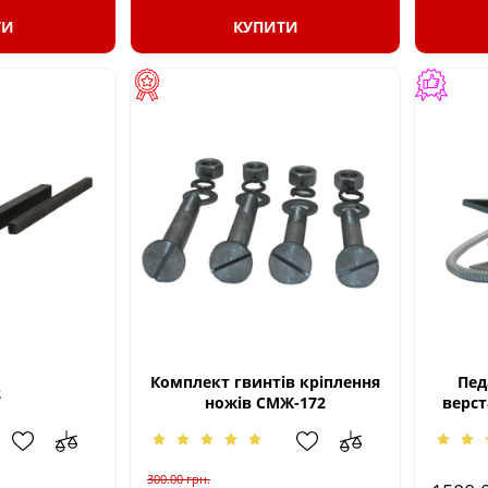
ТИ
КУПИТИ
Комплект гвинтів кріплення
Пед
2
ножів СМЖ-172
верст
300.00
грн.