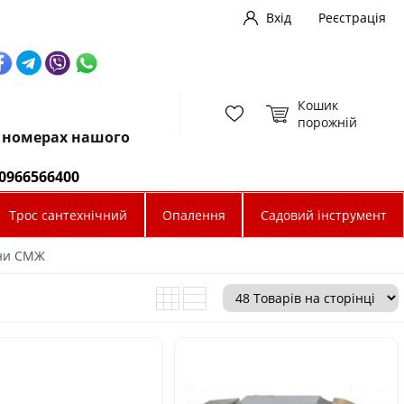
Вхід
Реєстрація
Кошик
порожній
х номерах нашого
0966566400
Трос сантехнічний
Опалення
Садовий інструмент
ни СМЖ