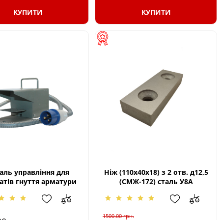
КУПИТИ
КУПИТИ
аль управління для
Ніж (110х40х18) з 2 отв. д12,5
атів гнуття арматури
(СМЖ-172) сталь У8А
1500.00
грн.