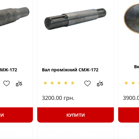
В
СМЖ-172
Вал проміжний СМЖ-172
3200.00
грн.
3900.
ТИ
КУПИТИ