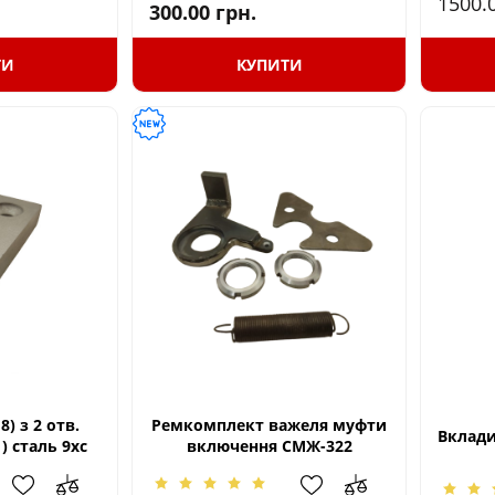
1500.
300.00
грн.
ТИ
КУПИТИ
8) з 2 отв.
Ремкомплект важеля муфти
Вклади
) сталь 9хс
включення СМЖ-322