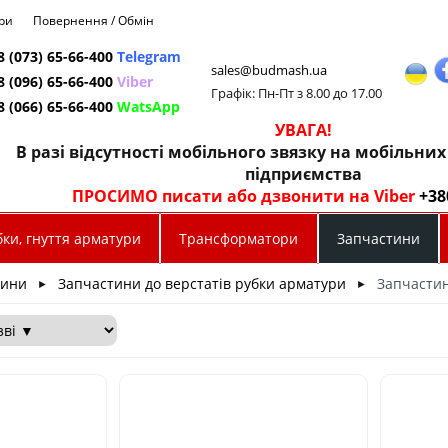
ри
Повернення / Обмін
8 (073) 65-66-400
Telegram
sales@budmash.ua
8 (096) 65-66-400
Viber
Графік: Пн-Пт з 8.00 до 17.00
8 (066) 65-66-400
WatsApp
УВАГА!
В разі відсутності мобільного звязку на мобільни
підприємства
ПРОСИМО писати або дзвонити на Viber
+38
ки, гнуття арматури
Трансформатори
Запчастини
тини
Запчастини до верстатів рубки арматури
Запчасти
►
►