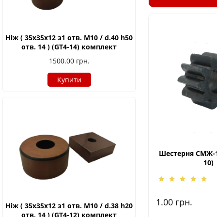
Ніж ( 35х35х12 з1 отв. М10 / d.40 h50
отв. 14 ) (GT4-14) комплект
1500.00
грн.
Купити
Шестерня СМЖ-17
10)
1.00
грн.
Ніж ( 35х35х12 з1 отв. М10 / d.38 h20
отв. 14 ) (GT4-12) комплект