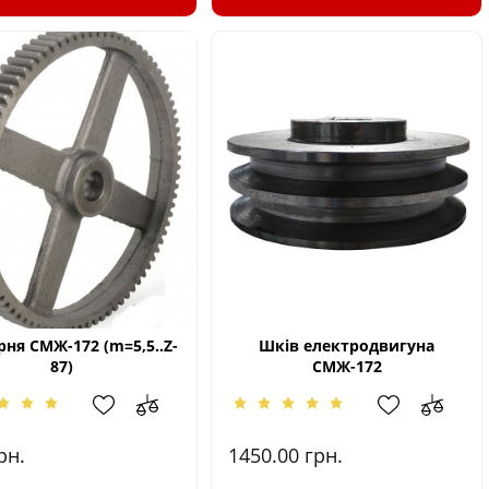
ня СМЖ-172 (m=5,5..Z-
Шків електродвигуна
87)
СМЖ-172
рн.
1450.00
грн.