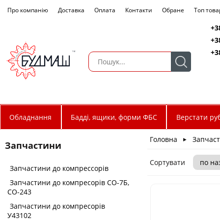
Про компанію
Доставка
Оплата
Контакти
Обране
Топ това
+3
+3
+3
Обладнання
Бадді, ящики, форми ФБС
Верстати руб
Головна
Запчас
►
Запчастини
Сортувати
Запчастини до компрессорів
Запчастини до компресорів СО-7Б,
СО-243
Запчастини до компресорів
У43102