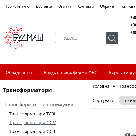
Про компанію
Доставка
Оплата
Контакти
Обране
Топ това
+3
+3
+3
Обладнання
Бадді, ящики, форми ФБС
Верстати руб
Головна
Трансф
►
Трансформатори
Сортувати
Трансформатори понижуючі
Трансформатори ТСЗІ
Трансформатори ОСМ
Трансформатори ОСЗ