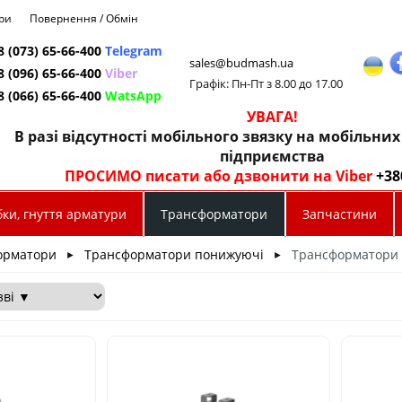
ри
Повернення / Обмін
8 (073) 65-66-400
Telegram
sales@budmash.ua
8 (096) 65-66-400
Viber
Графік: Пн-Пт з 8.00 до 17.00
8 (066) 65-66-400
WatsApp
УВАГА!
В разі відсутності мобільного звязку на мобільни
підприємства
ПРОСИМО писати або дзвонити на Viber
+38
ки, гнуття арматури
Трансформатори
Запчастини
орматори
Трансформатори понижуючі
Трансформатори
►
►