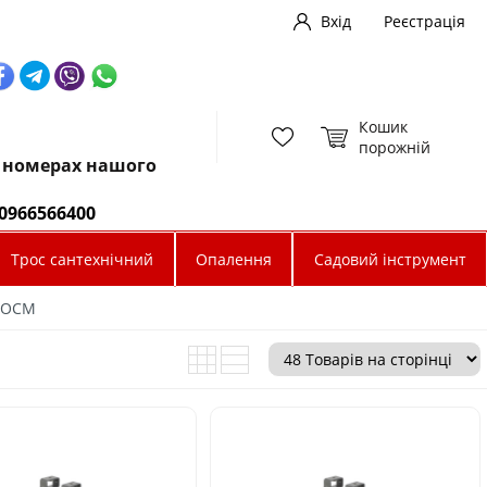
Вхід
Реєстрація
Кошик
порожній
х номерах нашого
0966566400
Трос сантехнічний
Опалення
Садовий інструмент
 ОСМ