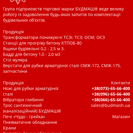
Група підприємств торгової марки БУДМАШ® веде велику
роботу із задоволення будь-яких запитів по комплектації
будівельних об'єктів.
Продукція
Трансформатори понижуючі ТСЗІ; ТСЗ; ОСМ; ОСЗ
Станції для прогріву бетону КТПОБ-80
Ящики будівельні 0,2 - 2,5 м 3.
Бадді для бетону 1,0 - 2,0 м3
Стіл муляра
Верстати для рубки арматурної сталі СМЖ-172, СМЖ-175,
запчастини
Продукція
Контакти
Ножі для рубки арматурної
+38(073)-65-66-400
сталі
+38(096)-65-66-400
Вібратори глибинні
+38(066)-65-66-400
Трос сантехнічний
sales@budmash.ua
(каналізаційний) БУДМАШ®
Печі «Чудо - грейка»
Магазин
Пневматичне обладнання
Крани