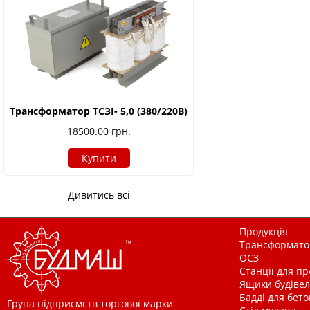
Трансформатор ТСЗІ- 5,0 (380/220В)
18500.00
грн.
Купити
Дивитись всі
Продукція
Трансформатор
ОСЗ
Станції для п
Ящики будівельн
Бадді для бетон
Група підприємств торгової марки