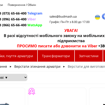
ри
Повернення / Обмін
8 (073) 65-66-400
Telegram
sales@budmash.ua
8 (096) 65-66-400
Viber
Графік: Пн-Пт з 8.00 до 17.00
8 (066) 65-66-400
WatsApp
УВАГА!
В разі відсутності мобільного звязку на мобільни
підприємства
ПРОСИМО писати або дзвонити на Viber
+38
ки, гнуття арматури
Трансформатори
Запчастини
ання
Верстати згинання арматри
Верстати для виготовл
►
►