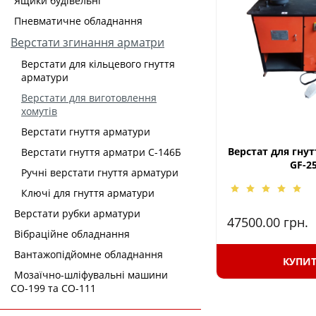
Ящики будівельні
Пневматичне обладнання
Верстати згинання арматри
Верстати для кільцевого гнуття
арматури
Верстати для виготовлення
хомутів
Верстати гнуття арматури
Верстат для гну
Верстати гнуття арматри С-146Б
GF-2
Ручні верстати гнуття арматури
Ключі для гнуття арматури
Верстати рубки арматури
47500.00
грн.
Вібраційне обладнання
Вантажопідйомне обладнання
КУПИ
Мозаїчно-шліфувальні машини
СО-199 та СО-111