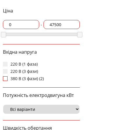
Ціна
-
Вхідна напруга
220 В (1 фаза)
220 В (3 фази)
380 В (3 фази) (2)
Потужність електродвигуна кВт
Швидкість обертання