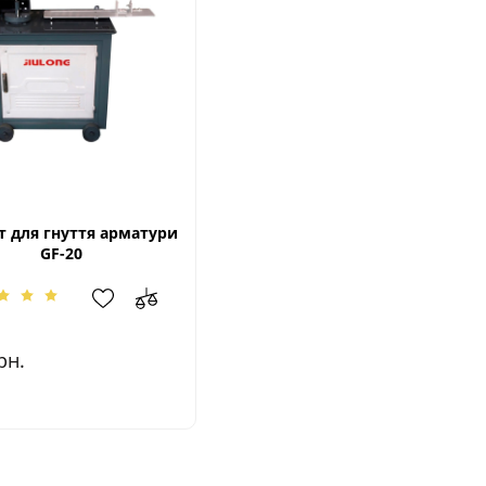
т для гнуття арматури
GF-20
рн.