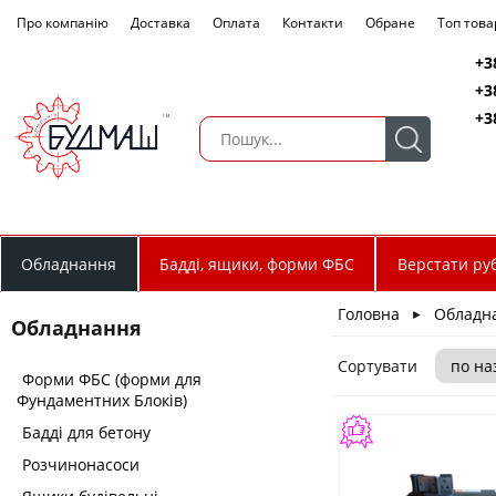
Про компанію
Доставка
Оплата
Контакти
Обране
Топ това
+3
+3
+3
Обладнання
Бадді, ящики, форми ФБС
Верстати руб
Головна
Обладн
►
Обладнання
Сортувати
Форми ФБС (форми для
Фундаментних Блоків)
Бадді для бетону
Розчинонасоси