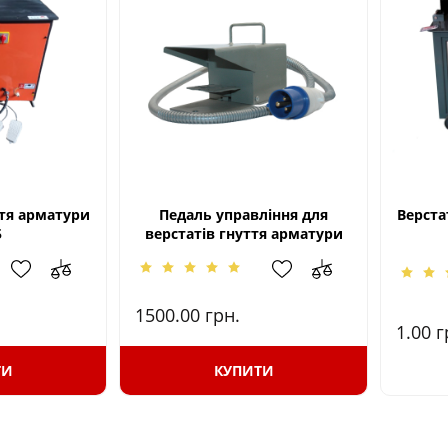
ття арматури
Педаль управління для
Верста
5
верстатів гнуття арматури
1500.00
грн.
1.00
г
ТИ
КУПИТИ