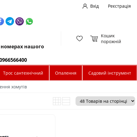
Вхід
Реєстрація
Кошик
порожній
х номерах нашого
0966566400
Трос сантехнічний
Опалення
Садовий інструмент
ення хомутів