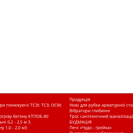
Продукція
и понижуючі ТСЗІ; ТСЗ; ОСМ;
Ножі для рубки арматурної ста
Вібратори глибинні
рогріву бетону КТПОБ-80
Трос сантехнічний (каналізац
і 0,2 - 2,5 м 3.
БУДМАШ®
у 1,0 - 2,0 м3
Печі «Чудо - грейка»