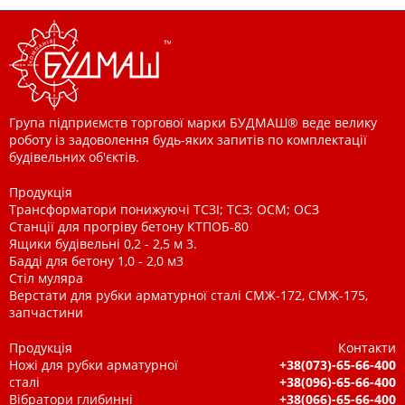
Група підприємств торгової марки БУДМАШ® веде велику
роботу із задоволення будь-яких запитів по комплектації
будівельних об'єктів.
Продукція
Трансформатори понижуючі ТСЗІ; ТСЗ; ОСМ; ОСЗ
Станції для прогріву бетону КТПОБ-80
Ящики будівельні 0,2 - 2,5 м 3.
Бадді для бетону 1,0 - 2,0 м3
Стіл муляра
Верстати для рубки арматурної сталі СМЖ-172, СМЖ-175,
запчастини
Продукція
Контакти
Ножі для рубки арматурної
+38(073)-65-66-400
сталі
+38(096)-65-66-400
Вібратори глибинні
+38(066)-65-66-400