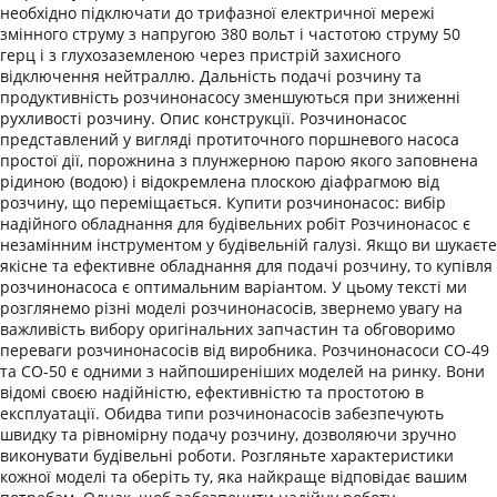
необхідно підключати до трифазної електричної мережі
змінного струму з напругою 380 вольт і частотою струму 50
герц і з глухозаземленою через пристрій захисного
відключення нейтраллю. Дальність подачі розчину та
продуктивність розчинонасосу зменшуються при зниженні
рухливості розчину. Опис конструкції. Розчинонасос
представлений у вигляді протиточного поршневого насоса
простої дії, порожнина з плунжерною парою якого заповнена
рідиною (водою) і відокремлена плоскою діафрагмою від
розчину, що переміщається. Купити розчинонасос: вибір
надійного обладнання для будівельних робіт Розчинонасос є
незамінним інструментом у будівельній галузі. Якщо ви шукаєте
якісне та ефективне обладнання для подачі розчину, то купівля
розчинонасоса є оптимальним варіантом. У цьому тексті ми
розглянемо різні моделі розчинонасосів, звернемо увагу на
важливість вибору оригінальних запчастин та обговоримо
переваги розчинонасосів від виробника. Розчинонасоси СО-49
та СО-50 є одними з найпоширеніших моделей на ринку. Вони
відомі своєю надійністю, ефективністю та простотою в
експлуатації. Обидва типи розчинонасосів забезпечують
швидку та рівномірну подачу розчину, дозволяючи зручно
виконувати будівельні роботи. Розгляньте характеристики
кожної моделі та оберіть ту, яка найкраще відповідає вашим