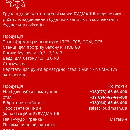
Група підприємств торгової марки БУДМАШ® веде велику
роботу із задоволення будь-яких запитів по комплектації
будівельних об'єктів.
Продукція
Трансформатори понижуючі ТСЗІ; ТСЗ; ОСМ; ОСЗ
Станції для прогріву бетону КТПОБ-80
Ящики будівельні 0,2 - 2,5 м 3.
Бадді для бетону 1,0 - 2,0 м3
Стіл муляра
Верстати для рубки арматурної сталі СМЖ-172, СМЖ-175,
запчастини
Продукція
Контакти
Ножі для рубки арматурної
+38(073)-65-66-400
сталі
+38(096)-65-66-400
Вібратори глибинні
+38(066)-65-66-400
Трос сантехнічний
sales@budmash.ua
(каналізаційний) БУДМАШ®
Печі «Чудо - грейка»
Магазин
Пневматичне обладнання