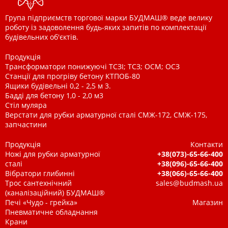
Група підприємств торгової марки БУДМАШ® веде велику
роботу із задоволення будь-яких запитів по комплектації
будівельних об'єктів.
Продукція
Трансформатори понижуючі ТСЗІ; ТСЗ; ОСМ; ОСЗ
Станції для прогріву бетону КТПОБ-80
Ящики будівельні 0,2 - 2,5 м 3.
Бадді для бетону 1,0 - 2,0 м3
Стіл муляра
Верстати для рубки арматурної сталі СМЖ-172, СМЖ-175,
запчастини
Продукція
Контакти
Ножі для рубки арматурної
+38(073)-65-66-400
сталі
+38(096)-65-66-400
Вібратори глибинні
+38(066)-65-66-400
Трос сантехнічний
sales@budmash.ua
(каналізаційний) БУДМАШ®
Печі «Чудо - грейка»
Магазин
Пневматичне обладнання
Крани