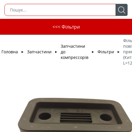
<<< Фільтри
Філ
Запчастини
пов
Головна
Запчастини
до
Фільтри
пря
►
►
►
►
компрессорів
(Кит
L=1