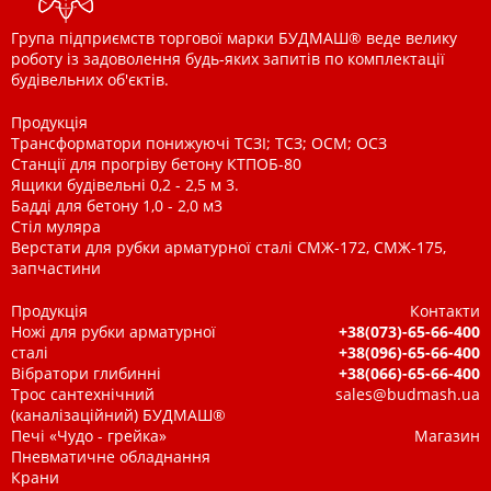
Група підприємств торгової марки БУДМАШ® веде велику
роботу із задоволення будь-яких запитів по комплектації
будівельних об'єктів.
Продукція
Трансформатори понижуючі ТСЗІ; ТСЗ; ОСМ; ОСЗ
Станції для прогріву бетону КТПОБ-80
Ящики будівельні 0,2 - 2,5 м 3.
Бадді для бетону 1,0 - 2,0 м3
Стіл муляра
Верстати для рубки арматурної сталі СМЖ-172, СМЖ-175,
запчастини
Продукція
Контакти
Ножі для рубки арматурної
+38(073)-65-66-400
сталі
+38(096)-65-66-400
Вібратори глибинні
+38(066)-65-66-400
Трос сантехнічний
sales@budmash.ua
(каналізаційний) БУДМАШ®
Печі «Чудо - грейка»
Магазин
Пневматичне обладнання
Крани