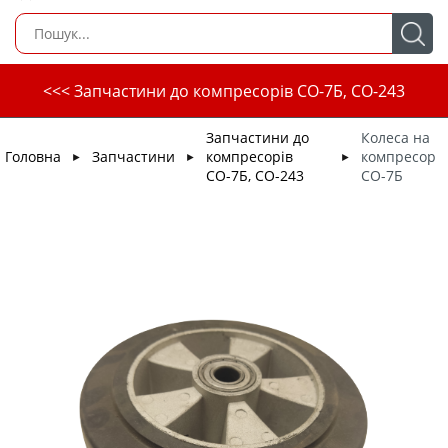
<<< Запчастини до компресорів СО-7Б, СО-243
Запчастини до
Колеса на
Головна
Запчастини
компресорів
компресор
►
►
►
СО-7Б, СО-243
СО-7Б