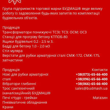
Група підприємств торгової марки БУДМАШ® веде велику
роботу із задоволення будь-яких запитів по комплектації
будівельних об'єктів.
Продукція
Трансформатори понижуючі ТСЗІ; ТСЗ; ОСМ; ОСЗ
Станції для прогріву бетону КТПОБ-80
Ящики будівельні 0,2 - 2,5 м 3.
Бадді для бетону 1,0 - 2,0 м3
Стіл муляра
Верстати для рубки арматурної сталі СМЖ-172, СМЖ-175,
запчастини
Продукція
Контакти
Ножі для рубки арматурної
+38(073)-65-66-400
сталі
+38(096)-65-66-400
Вібратори глибинні
+38(066)-65-66-400
Трос сантехнічний
sales@budmash.ua
(каналізаційний) БУДМАШ®
Печі «Чудо - грейка»
Магазин
Пневматичне обладнання
Крани