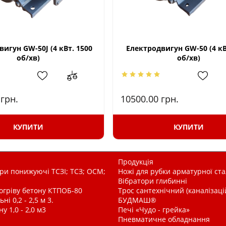
игун GW-50J (4 кВт. 1500
Електродвигун GW-50 (4 кВ
об/хв)
об/хв)
0
грн.
10500.00
грн.
КУПИТИ
КУПИТИ
Продукція
и понижуючі ТСЗІ; ТСЗ; ОСМ;
Ножі для рубки арматурної ста
Вібратори глибинні
рогріву бетону КТПОБ-80
Трос сантехнічний (каналізац
і 0,2 - 2,5 м 3.
БУДМАШ®
у 1,0 - 2,0 м3
Печі «Чудо - грейка»
Пневматичне обладнання