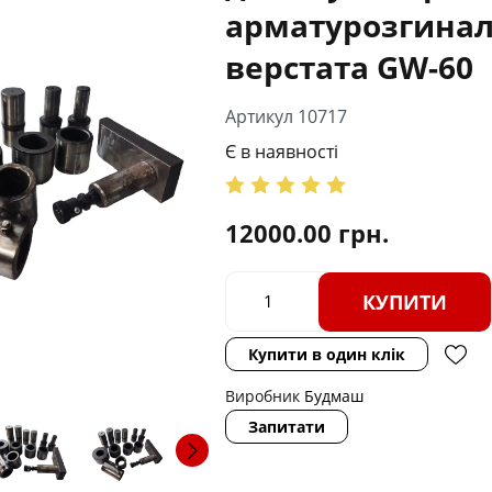
арматурозгинал
верстата GW-60
Артикул 10717
Є в наявності
12000.00
грн.
КУПИТИ
Купити в один клік
Виробник
Будмаш
Запитати