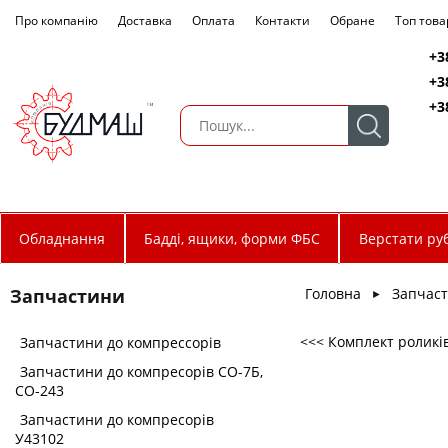
Про компанію
Доставка
Оплата
Контакти
Обране
Топ това
+3
+3
+3
Обладнання
Бадді, ящики, форми ФБС
Верстати руб
Головна
Запчас
Запчастини
►
<<< Комплект роликі
Запчастини до компрессорів
Запчастини до компресорів СО-7Б,
СО-243
Запчастини до компресорів
У43102