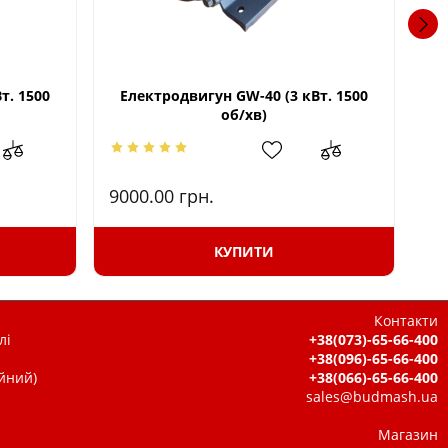
т. 1500
Електродвигун GW-40 (3 кВт. 1500
Шк
об/хв)
9000.00
грн.
16
КУПИТИ
Контакти
лі
+38(073)-65-66-400
+38(096)-65-66-400
ійний)
+38(066)-65-66-400
sales@budmash.ua
Магазин