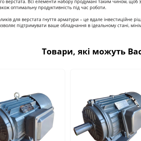
о верстата. Всі елементи набору продумані таким чином, щоб з
також оптимальну продуктивність під час роботи.
иків для верстата гнуття арматури – це вдале інвестиційне рішен
дозволяє підтримувати ваше обладнання в ідеальному стані, міні
Товари, які можуть Ва