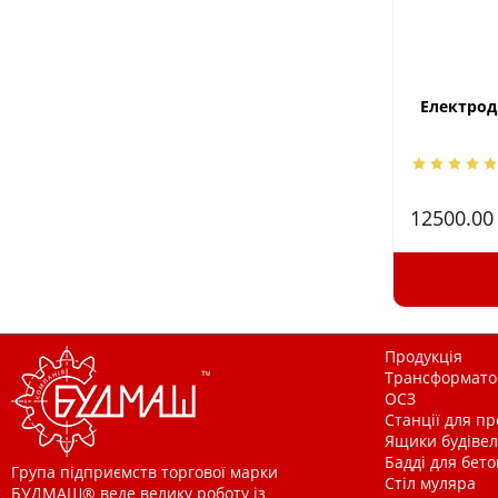
Електродв
12500.0
Продукція
Трансформатор
ОСЗ
Станції для п
Ящики будівельн
Бадді для бетон
Група підприємств торгової марки
Стіл муляра
БУДМАШ® веде велику роботу із