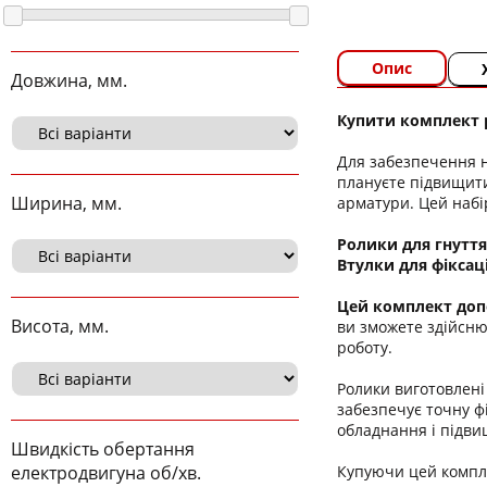
Опис
Довжина, мм.
Купити комплект р
Для забезпечення н
плануєте підвищити
Ширина, мм.
арматури. Цей набір
Ролики для гнутт
Втулки для фіксаці
Цей комплект доп
Висота, мм.
ви зможете здійсню
роботу.
Ролики виготовлені
забезпечує точну фі
обладнання і підви
Швидкість обертання
Купуючи цей компле
електродвигуна об/хв.