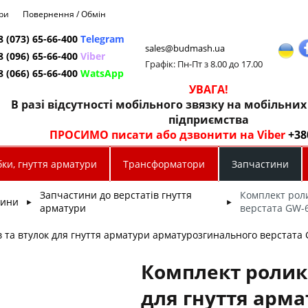
ри
Повернення / Обмін
8 (073) 65-66-400
Telegram
sales@budmash.ua
8 (096) 65-66-400
Viber
Графік: Пн-Пт з 8.00 до 17.00
8 (066) 65-66-400
WatsApp
УВАГА!
В разі відсутності мобільного звязку на мобільни
підприємства
ПРОСИМО писати або дзвонити на Viber
+38
ки, гнуття арматури
Трансформатори
Запчастини
Запчастини до верстатів гнуття
Комплект роли
тини
►
►
арматури
верстата GW-
в та втулок для гнуття арматури арматурозгинального верстата 
Комплект роликі
для гнуття арм