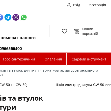
Вхід
Реєстрація
Кошик
порожній
х номерах нашого
0966566400
Трос сантехнічний
Опалення
Садовий інструмент
ків та втулок для гнуття арматури арматурозгинального
60
GW-50 та GW-50J
Шків електродвигуна GW-50 >>>
в та втулок
атури