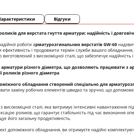
Характеристики
Відгуки
оликів для верстата гнуття арматури: надійність і довгові
адійної роботи а
рматурозгинальних верстатів GW-60
надзвич
 ефективність і продовжити термін служби вашого обладнання, 
 виготовлений з високоміцної сталі, що забезпечує надійність і
я арматури різного діаметра, що дозволяють працювати з 
ї роликів різного діаметра
оміжного обладнання створений спеціально для арматурозг
вати заміну робочих елементів швидко та зручно, що допоможе
 з високоміцної сталі, яка витримує інтенсивні навантаження пі
ксацію роликів, що гарантує стабільність під час виконання оп
щує його загальну продуктивність.
кт допоміжного обладнання, ви отримуєте надійні комплектуюч