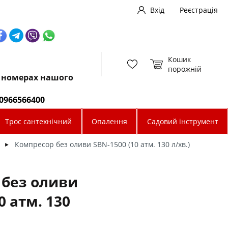
Вхід
Реєстрація
Кошик
порожній
х номерах нашого
0966566400
Трос сантехнічний
Опалення
Садовий інструмент
Компресор без оливи SBN-1500 (10 атм. 130 л/хв.)
►
 без оливи
0 атм. 130