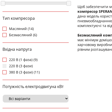
Щоб забезпечити м
компресор
SPERAN
дана модель корист
Тип компресора
пневмообладнанню.
комплектуючі та ві
Масляний (14)
Безмасляний (6)
Безмасляний ком
має мінімум домішо
харчовому виробницт
Вхідна напруга
рівним розташуванн
220 В (1 фаза) (9)
220 В (3 фази)
380 В (3 фази) (11)
Потужність електродвигуна кВт