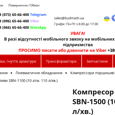
ри
Повернення / Обмін
8 (073) 65-66-400
Telegram
sales@budmash.ua
8 (096) 65-66-400
Viber
Графік: Пн-Пт з 8.00 до 17.00
8 (066) 65-66-400
WatsApp
УВАГА!
В разі відсутності мобільного звязку на мобільни
підприємства
ПРОСИМО писати або дзвонити на Viber
+38
ки, гнуття арматури
Трансформатори
Запчастини
ання
Пневматичне обладнання
Компрессори поршньові
►
►
иви SBN-1100 (10 атм. 110 л/хв.)
Компресор
SBN-1500 (1
л/хв.)