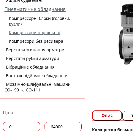
Ящики будівельні
Пневматичне обладнання
Компрессорні блоки (головки,
вузли)
Компрессори поршньові
Компресори без ресивера
Верстати згинання арматри
Верстати рубки арматури
Вібраційне обладнання
Вантажопідйомне обладнання
Мозаїчно-шліфувальні машини
СО-199 та СО-111
Ціна
Опис
-
Компресор безмас