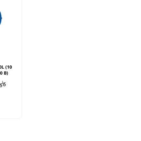
L (10
0 В)