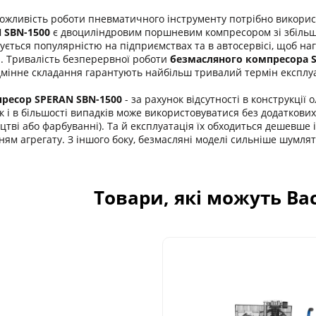
ожливість роботи пневматичного інструменту потрібно викорис
 SBN-1500
є двоциліндровим поршневим компресором зі збільш
ується популярністю на підприємствах та в автосервісі, щоб наг
 Тривалість безперервної роботи
безмасляного компресора 
дмінне складання гарантують найбільш тривалий термін експлуа
пресор
SPERAN SBN-1500
- за рахунок відсутності в конструкції
к і в більшості випадків може використовуватися без додаткових
ві або фарбуванні). Та й експлуатація їх обходиться дешевше і
ям агрегату. З іншого боку, безмасляні моделі сильніше шумля
Товари, які можуть Ва