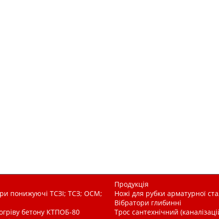
Продукція
и понижуючі ТСЗІ; ТСЗ; ОСМ;
Ножі для рубки арматурної ста
Вібратори глибинні
рогріву бетону КТПОБ-80
Трос сантехнічний (каналізац