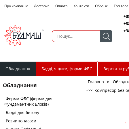
Про компанію
Доставка
Оплата
Контакти
Обране
Топ това
+3
+3
+3
Обладнання
Бадді, ящики, форми ФБС
Верстати руб
Головна
Обладн
►
Обладнання
<<< Компресор без ол
Форми ФБС (форми для
Фундаментних Блоків)
Бадді для бетону
Розчинонасоси