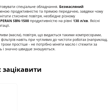
товувати спеціальне обладнання.
Безмасляний
еною продуктивністю та прямою передачею, завдяки чому
нітати стиснене повітря, необхідне різному
SPERAN SBN-1500
продуктивністю на рівні
130 л/хв
. Якісні
тації.
 оливи (масла), повітря, що видається такими компресорами,
 фільтрів навіть при чутливих до чистоти роботах (наприклад,
 трохи простіше - не потрібно міняти масло і стежити за
ть і значно швидше зношуються.
с зацікавити