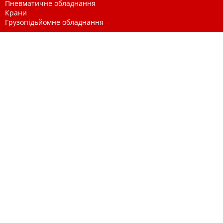
Пневматичне обладнання
Крани
Грузопідьйомне обладнання