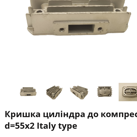
Кришка циліндра до компре
d=55x2 Italy type