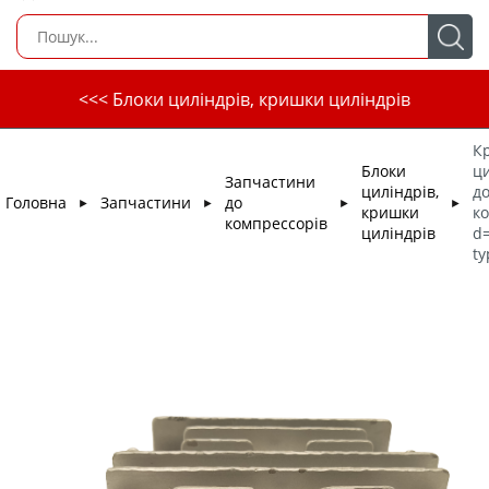
<<< Блоки циліндрів, кришки циліндрів
К
Блоки
ц
Запчастини
циліндрів,
д
Головна
Запчастини
до
►
►
►
►
кришки
к
компрессорів
циліндрів
d=
ty