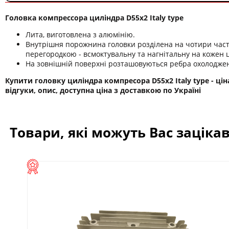
Головка компрессора циліндра D55х2 Italy type
Лита, виготовлена з алюмінію.
Внутрішня порожнина головки розділена на чотири час
перегородкою - всмоктувальну та нагнітальну на кожен 
На зовнішній поверхні розташовуються ребра охолодже
Купити головку циліндра компресора D55х2 Italy type - цін
відгуки, опис, доступна ціна з доставкою по Україні
Товари, які можуть Вас заціка