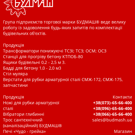
Група підприємств торгової марки БУДМАШ® веде велику
роботу із задоволення будь-яких запитів по комплектації
будівельних об'єктів.
Продукція
Трансформатори понижуючі ТСЗІ; ТСЗ; ОСМ; ОСЗ
Станції для прогріву бетону КТПОБ-80
Ящики будівельні 0,2 - 2,5 м 3.
Бадді для бетону 1,0 - 2,0 м3
Стіл муляра
Верстати для рубки арматурної сталі СМЖ-172, СМЖ-175,
запчастини
Продукція
Контакти
Ножі для рубки арматурної
+38(073)-65-66-400
сталі
+38(096)-65-66-400
Вібратори глибинні
+38(066)-65-66-400
Трос сантехнічний
sales@budmash.ua
(каналізаційний) БУДМАШ®
Печі «Чудо - грейка»
Магазин