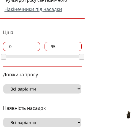
Ручки до тросу сантехнічного
Накінечники під насадки
Ціна
-
Довжина тросу
Наявність насадок