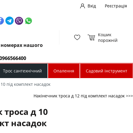
Вхід
Реєстрація
Кошик
порожній
х номерах нашого
0966566400
Трос сантехнічний
Опалення
Садовий інструмент
 10 під комплект насадок
Накінечник троса д 12 під комплект насадок >>>
 троса д 10
кт насадок