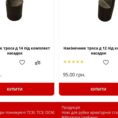
к троса д 14 під комплект
Накінечник троса д 12 під 
насадок
насадок
.
95.00
грн.
КУПИТИ
КУПИТИ
Продукція
и понижуючі ТСЗІ; ТСЗ; ОСМ;
Ножі для рубки арматурної ста
Вібратори глибинні