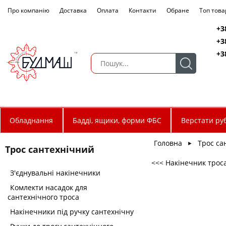
Про компанію
Доставка
Оплата
Контакти
Обране
Топ това
+3
+3
+3
Обладнання
Бадді, ящики, форми ФБС
Верстати руб
Головна
Трос са
►
Трос сантехнічний
<<< Накінечник троса
З'єднувальні накінечники
Комлекти насадок для
сантехнічного троса
Накінечники під ручку сантехнічну