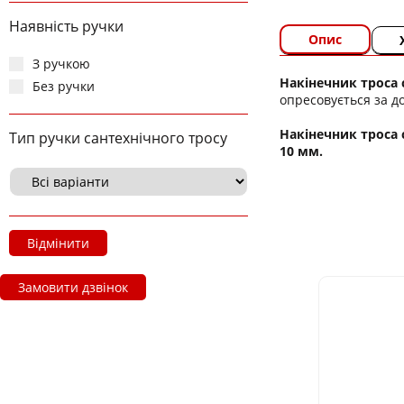
Наявність ручки
Опис
З ручкою
Накінечник троса 
Без ручки
опресовується за д
Накінечник троса 
Тип ручки сантехнічного тросу
10 мм.
Відмінити
Замовити дзвінок