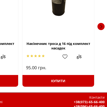
комплект
Накінечник троса д 16 під комплект
На
насадок
95.00
грн.
95
КУПИТИ
Контакти
лі
+38(073)-65-66-400
+38(096)-65-66-400