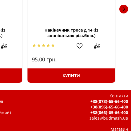
(із
Накінечник троса д 14 (із
.)
зовнішньою різьбою.)
95.00
грн.
95
КУПИТИ
Контакти
лі
+38(073)-65-66-400
+38(096)-65-66-400
ійний)
+38(066)-65-66-400
sales@budmash.ua
Магазин