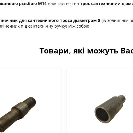
внішньою різьбою М14
надягається на
трос сантехнічний діа
інечник для сантехнічного троса діаметром 8
(із зовнішнім 
кінечник під сантехнічну ручку) між собою.
Товари, які можуть Ва