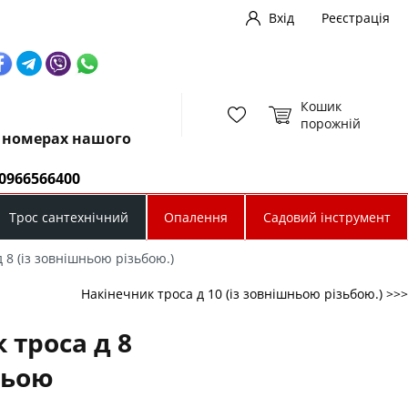
Вхід
Реєстрація
Кошик
порожній
х номерах нашого
0966566400
Трос сантехнічний
Опалення
Садовий інструмент
 8 (із зовнішньою різьбою.)
Накінечник троса д 10 (із зовнішньою різьбою.) >>>
 троса д 8
ньою