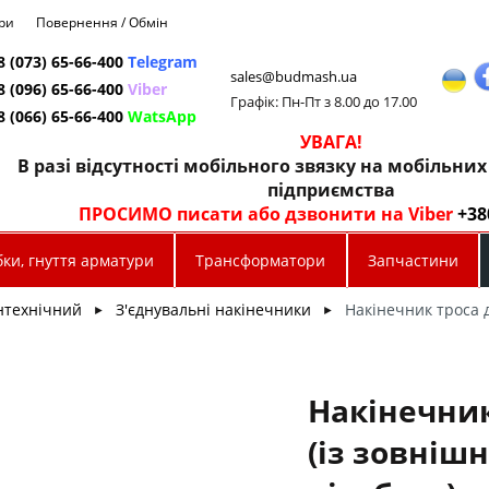
ри
Повернення / Обмін
8 (073) 65-66-400
Telegram
sales@budmash.ua
8 (096) 65-66-400
Viber
Графік: Пн-Пт з 8.00 до 17.00
8 (066) 65-66-400
WatsApp
УВАГА!
В разі відсутності мобільного звязку на мобільни
підприємства
ПРОСИМО писати або дзвонити на Viber
+38
ки, гнуття арматури
Трансформатори
Запчастини
нтехнічний
З'єднувальні накінечники
Накінечник троса д
►
►
Накінечник
(із зовніш