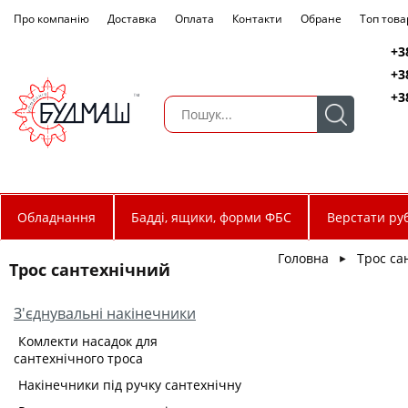
Про компанію
Доставка
Оплата
Контакти
Обране
Топ това
+3
+3
+3
Обладнання
Бадді, ящики, форми ФБС
Верстати руб
Головна
Трос са
►
Трос сантехнічний
З'єднувальні накінечники
Комлекти насадок для
сантехнічного троса
Накінечники під ручку сантехнічну