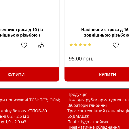
нечник троса д 10 (із
Накінечник троса д 16 
нішньою різьбою.)
зовнішньою різьбою
.
95.00
грн.
КУПИТИ
КУПИТИ
Продукція
и понижуючі ТСЗІ; ТСЗ; ОСМ;
Ножі для рубки арматурної ста
Вібратори глибинні
рогріву бетону КТПОБ-80
Трос сантехнічний (каналізац
і 0,2 - 2,5 м 3.
БУДМАШ®
у 1,0 - 2,0 м3
Печі «Чудо - грейка»
Пневматичне обладнання