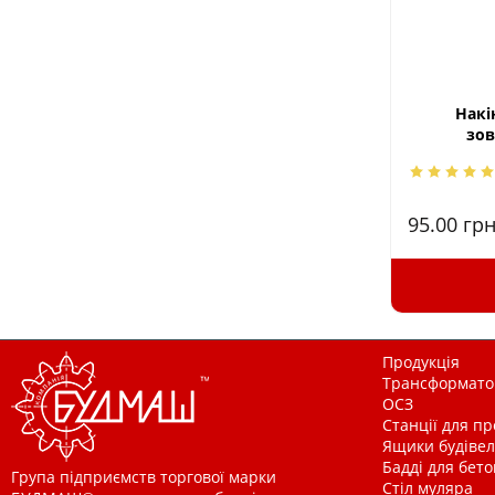
Накі
зов
95.00
грн
Продукція
Трансформатор
ОСЗ
Станції для п
Ящики будівельн
Бадді для бетон
Група підприємств торгової марки
Стіл муляра