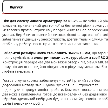
Відгуки
Ніж для електричного арматуроріза RC-25
— це змінний рі
елемент, призначений для точної та безпечної різки арматури
металевих прутів і стрижнів у професійних та напівпрофесійн
умовах. Виріб виготовлений з високоякісної загартованої сталі
забезпечує підвищену зносостійкість, довгий термін служби та
стабільну роботу навіть при інтенсивних навантаженнях.
Габаритні розміри ножа становлять 36×28×15 мм
, що гаран
повну сумісність з
електричними арматурорізами серії RC-2
Конструкція передбачає два монтажні отвори під різьбу М8, з
чому ніж легко та надійно фіксується в ріжучому механізмі без
люфтів і перекосів.
Гостра ріжуча кромка забезпечує чистий і рівний зріз без
деформації металу, зменшуючи зусилля на інструмент та
підвищуючи продуктивність роботи. Комплект постачання вк
два ножа з кріпленням, готові до встановлення без додаткової
обробки. Ідеальний вибір для будівельних майданчиків, виро
цехів і ремонтних робіт.