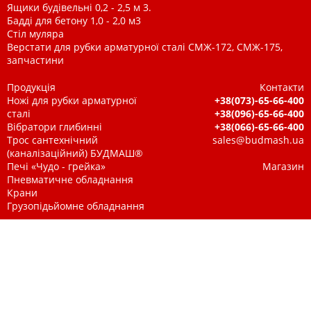
Ящики будівельні 0,2 - 2,5 м 3.
Бадді для бетону 1,0 - 2,0 м3
Стіл муляра
Верстати для рубки арматурної сталі СМЖ-172, СМЖ-175,
запчастини
Продукція
Контакти
Ножі для рубки арматурної
+38(073)-65-66-400
сталі
+38(096)-65-66-400
Вібратори глибинні
+38(066)-65-66-400
Трос сантехнічний
sales@budmash.ua
(каналізаційний) БУДМАШ®
Печі «Чудо - грейка»
Магазин
Пневматичне обладнання
Крани
Грузопідьйомне обладнання