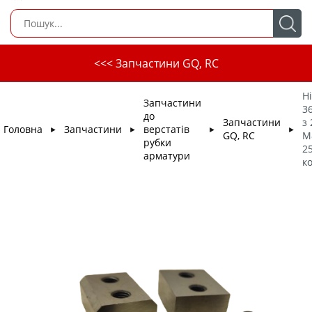
<<< Запчастини GQ, RC
Ні
Запчастини
3
до
Запчастини
з 
Головна
Запчастини
верстатів
►
►
►
►
GQ, RC
М
рубки
25
арматури
к