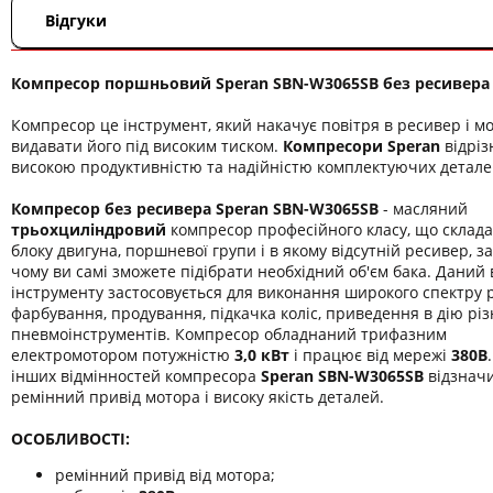
Відгуки
Компресор поршньовий Speran SBN-W3065SВ без ресивера
Компресор це інструмент, який накачує повітря в ресивер і м
видавати його під високим тиском.
Компресори Speran
відріз
високою продуктивністю та надійністю комплектуючих детале
Компресор без ресивера Speran SBN-W3065SВ
- масляний
трьохциліндровий
компресор професійного класу, що склада
блоку двигуна, поршневої групи і в якому відсутній ресивер, з
чому ви самі зможете підібрати необхідний об'єм бака. Даний
інструменту застосовується для виконання широкого спектру р
фарбування, продування, підкачка коліс, приведення в дію рі
пневмоінструментів. Компресор обладнаний трифазним
електромотором потужністю
3,0 кВт
і працює від мережі
380В
інших відмінностей компресора
Speran SBN-W3065SВ
відзнач
ремінний привід мотора і високу якість деталей.
ОСОБЛИВОСТІ:
ремінний привід від мотора;