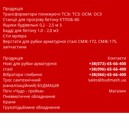
Продукція
Трансформатори понижуючі ТСЗІ; ТСЗ; ОСМ; ОСЗ
Станції для прогріву бетону КТПОБ-80
Ящики будівельні 0,2 - 2,5 м 3.
Бадді для бетону 1,0 - 2,0 м3
Стіл муляра
Верстати для рубки арматурної сталі СМЖ-172, СМЖ-175,
запчастини
Продукція
Контакти
Ножі для рубки арматурної
+38(073)-65-66-400
сталі
+38(096)-65-66-400
Вібратори глибинні
+38(066)-65-66-400
Трос сантехнічний
sales@budmash.ua
(каналізаційний) БУДМАШ®
Печі «Чудо - грейка»
Магазин
Пневматичне обладнання
Крани
Грузопідьйомне обладнання