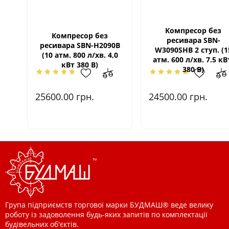
Компресор без
Компресор без
ресивара SBN-
ресивара SBN-Н2090B
W3090SHВ 2 ступ. (1
(10 атм. 800 л/хв. 4,0
атм. 600 л/хв. 7.5 кВ
кВт 380 В)
380 В)
25600.00
грн.
24500.00
грн.
Група підприємств торгової марки БУДМАШ® веде велику
роботу із задоволення будь-яких запитів по комплектації
будівельних об'єктів.