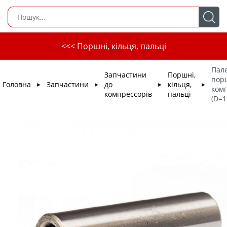
<<< Поршні, кільця, пальці
Пал
Запчастини
Поршні,
пор
Головна
Запчастини
до
кільця,
►
►
►
►
ком
компрессорів
пальці
(D=1