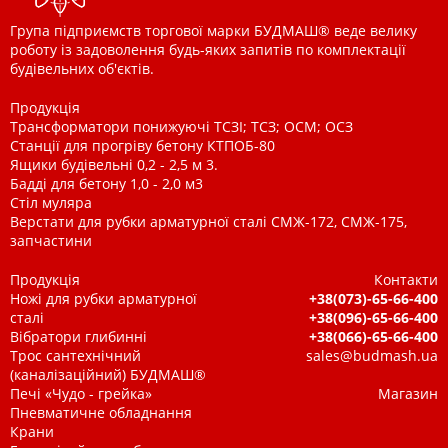
Група підприємств торгової марки БУДМАШ® веде велику
роботу із задоволення будь-яких запитів по комплектації
будівельних об'єктів.
Продукція
Трансформатори понижуючі ТСЗІ; ТСЗ; ОСМ; ОСЗ
Станції для прогріву бетону КТПОБ-80
Ящики будівельні 0,2 - 2,5 м 3.
Бадді для бетону 1,0 - 2,0 м3
Стіл муляра
Верстати для рубки арматурної сталі СМЖ-172, СМЖ-175,
запчастини
Продукція
Контакти
Ножі для рубки арматурної
+38(073)-65-66-400
сталі
+38(096)-65-66-400
Вібратори глибинні
+38(066)-65-66-400
Трос сантехнічний
sales@budmash.ua
(каналізаційний) БУДМАШ®
Печі «Чудо - грейка»
Магазин
Пневматичне обладнання
Крани