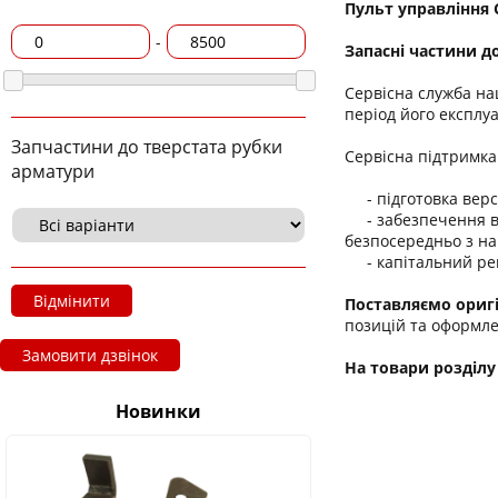
Пульт управління
-
Запасні частини д
Сервісна служба на
період його експлуа
Запчастини до тверстата рубки
Сервісна підтримка 
арматури
- підготовка верст
- забезпечення ви
безпосередньо з на
- капітальний рем
Відмінити
Поставляємо оригі
позицій та оформле
Замовити дзвінок
На товари розділу
Новинки