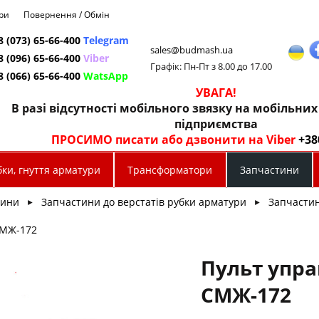
ри
Повернення / Обмін
8 (073) 65-66-400
Telegram
sales@budmash.ua
8 (096) 65-66-400
Viber
Графік: Пн-Пт з 8.00 до 17.00
8 (066) 65-66-400
WatsApp
УВАГА!
В разі відсутності мобільного звязку на мобільни
підприємства
ПРОСИМО писати або дзвонити на Viber
+38
ки, гнуття арматури
Трансформатори
Запчастини
тини
Запчастини до верстатів рубки арматури
Запчасти
►
►
СМЖ-172
Пульт упра
СМЖ-172