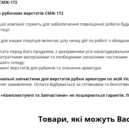
 СМЖ-172
о рубочних верстатів СМЖ-172
шої компанії служить для забезпечення повноцінної роботи буд
тації.
для наших покупців включає цілу низку дій по роботі з обладнан
ата перед його продажем, з урахуванням усіх налагоджувальних
тратними матеріалами та необхідними запасними частинами за
шого складу;
онт верстатів для рубання та згинання арматури.
нальні запчастини для верстатів рубки арматури по всій Укр
нні замовлення. Оплата відбувається за готівковим та безготів
 «Комплектуючі та Запчастини» не поширюється гарантія. По
Товари, які можуть Ва