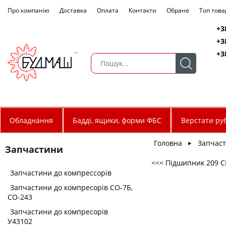
Про компанію
Доставка
Оплата
Контакти
Обране
Топ това
+3
+3
+3
Обладнання
Бадді, ящики, форми ФБС
Верстати руб
Головна
Запчас
►
Запчастини
<<< Підшипник 209 
Запчастини до компрессорів
Запчастини до компресорів СО-7Б,
СО-243
Запчастини до компресорів
У43102