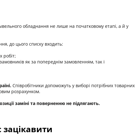
ывельного обладнання не лише на початковому етапі, а й у
ня, до цього списку входить:
 робіт;
мовників як за попереднім замовленням, так і
аїні.
Співробітники допоможуть у виборі потрібних товарних
ковим розрахунком.
зиції заміні та поверненню не підлягають.
с зацікавити