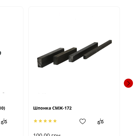
10)
Шпонка СМЖ-172
Ше
100.00
грн.
1.