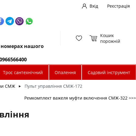
Вхід
Реєстрація
Кошик
порожній
х номерах нашого
0966566400
Трос сантехнічний
Опалення
Садовий інструмент
ни СМЖ
Пульт управління СМЖ-172
►
Ремкомплект важеля муфти включення СМЖ-322 >>>
вління