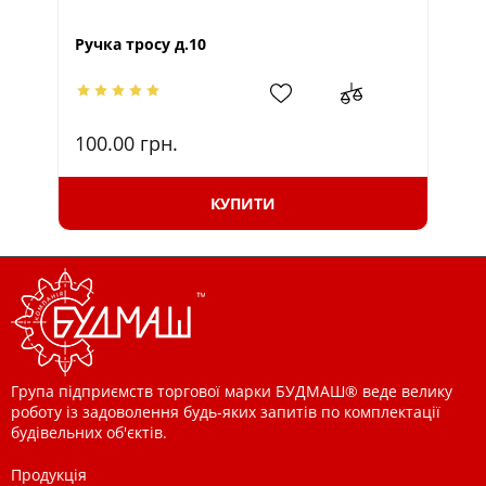
Ручка тросу д.10
Ру
100.00
грн.
10
КУПИТИ
Група підприємств торгової марки БУДМАШ® веде велику
роботу із задоволення будь-яких запитів по комплектації
будівельних об'єктів.
Продукція