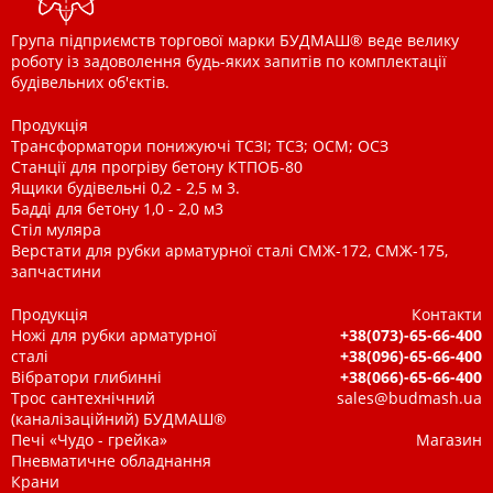
Група підприємств торгової марки БУДМАШ® веде велику
роботу із задоволення будь-яких запитів по комплектації
будівельних об'єктів.
Продукція
Трансформатори понижуючі ТСЗІ; ТСЗ; ОСМ; ОСЗ
Станції для прогріву бетону КТПОБ-80
Ящики будівельні 0,2 - 2,5 м 3.
Бадді для бетону 1,0 - 2,0 м3
Стіл муляра
Верстати для рубки арматурної сталі СМЖ-172, СМЖ-175,
запчастини
Продукція
Контакти
Ножі для рубки арматурної
+38(073)-65-66-400
сталі
+38(096)-65-66-400
Вібратори глибинні
+38(066)-65-66-400
Трос сантехнічний
sales@budmash.ua
(каналізаційний) БУДМАШ®
Печі «Чудо - грейка»
Магазин
Пневматичне обладнання
Крани