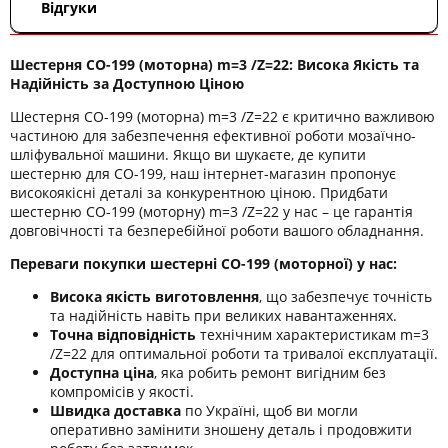
Відгуки
Шестерня СО-199 (моторна) m=3 /Z=22: Висока Якість та
Надійність за Доступною Ціною
Шестерня СО-199 (моторна) m=3 /Z=22 є критично важливою
частиною для забезпечення ефективної роботи мозаїчно-
шліфувальної машини. Якщо ви шукаєте, де купити
шестерню для СО-199, наш інтернет-магазин пропонує
високоякісні деталі за конкурентною ціною. Придбати
шестерню СО-199 (моторну) m=3 /Z=22 у нас – це гарантія
довговічності та безперебійної роботи вашого обладнання.
Переваги покупки шестерні СО-199 (моторної) у нас:
Висока якість виготовлення
, що забезпечує точність
та надійність навіть при великих навантаженнях.
Точна відповідність
технічним характеристикам m=3
/Z=22 для оптимальної роботи та тривалої експлуатації.
Доступна ціна
, яка робить ремонт вигідним без
компромісів у якості.
Швидка доставка
по Україні, щоб ви могли
оперативно замінити зношену деталь і продовжити