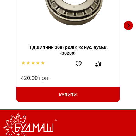
Підшипник 208 (ролік конус. вузьк.
Тр
(30208)
420.00
грн.
31
КУПИТИ