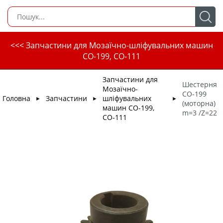
<<< Запчастини для Мозаїчно-шліфувальних машин
СО-199, СО-111
Запчастини для
Шестерня
Мозаїчно-
СО-199
Головна
Запчастини
шліфувальних
►
►
►
(моторна)
машин СО-199,
m=3 /Z=22
СО-111