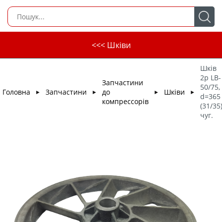
<<< Шківи
Шків
2р LB-
Запчастини
50/75,
Головна
Запчастини
до
Шківи
►
►
►
►
d=365
компрессорів
(31/35
чуг.