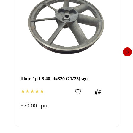
Ш
Шків 1р LB-40, d=320 (21/23) чуг.
5
970.00
грн.