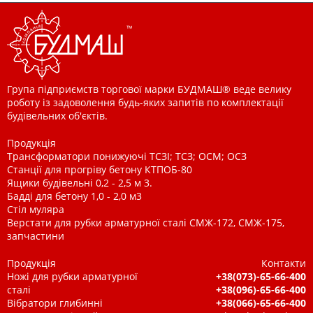
Група підприємств торгової марки БУДМАШ® веде велику
роботу із задоволення будь-яких запитів по комплектації
будівельних об'єктів.
Продукція
Трансформатори понижуючі ТСЗІ; ТСЗ; ОСМ; ОСЗ
Станції для прогріву бетону КТПОБ-80
Ящики будівельні 0,2 - 2,5 м 3.
Бадді для бетону 1,0 - 2,0 м3
Стіл муляра
Верстати для рубки арматурної сталі СМЖ-172, СМЖ-175,
запчастини
Продукція
Контакти
Ножі для рубки арматурної
+38(073)-65-66-400
сталі
+38(096)-65-66-400
Вібратори глибинні
+38(066)-65-66-400