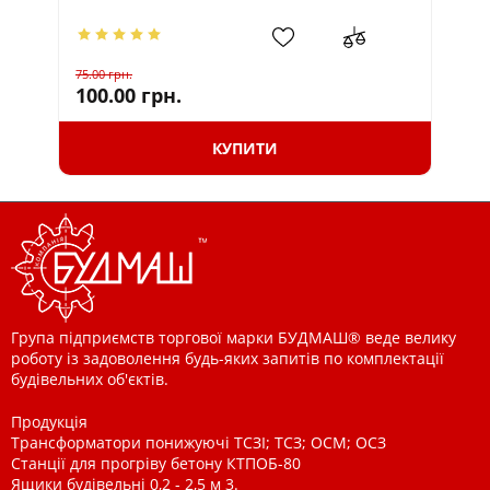
75.00
грн.
75.
100.00
грн.
10
КУПИТИ
Група підприємств торгової марки БУДМАШ® веде велику
роботу із задоволення будь-яких запитів по комплектації
будівельних об'єктів.
Продукція
Трансформатори понижуючі ТСЗІ; ТСЗ; ОСМ; ОСЗ
Станції для прогріву бетону КТПОБ-80
Ящики будівельні 0,2 - 2,5 м 3.