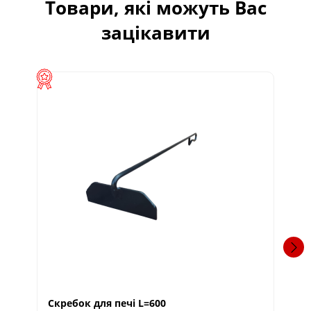
Товари, які можуть Вас
зацікавити
Скребок для печі L=600
Ск