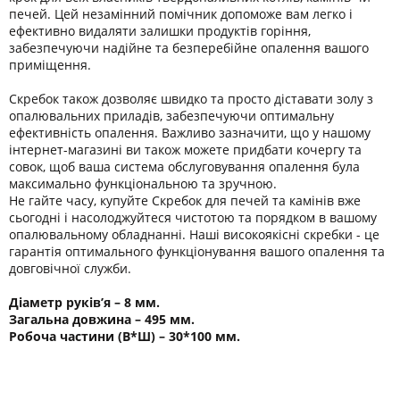
печей. Цей незамінний помічник допоможе вам легко і
ефективно видаляти залишки продуктів горіння,
забезпечуючи надійне та безперебійне опалення вашого
приміщення.
Скребок також дозволяє швидко та просто діставати золу з
опалювальних приладів, забезпечуючи оптимальну
ефективність опалення. Важливо зазначити, що у нашому
інтернет-магазині ви також можете придбати кочергу та
совок, щоб ваша система обслуговування опалення була
максимально функціональною та зручною.
Не гайте часу, купуйте Скребок для печей та камінів вже
сьогодні і насолоджуйтеся чистотою та порядком в вашому
опалювальному обладнанні. Наші високоякісні скребки - це
гарантія оптимального функціонування вашого опалення та
довговічної служби.
Діаметр руків’я – 8 мм.
Загальна довжина – 495 мм.
Робоча частини (В*Ш) – 30*100 мм.